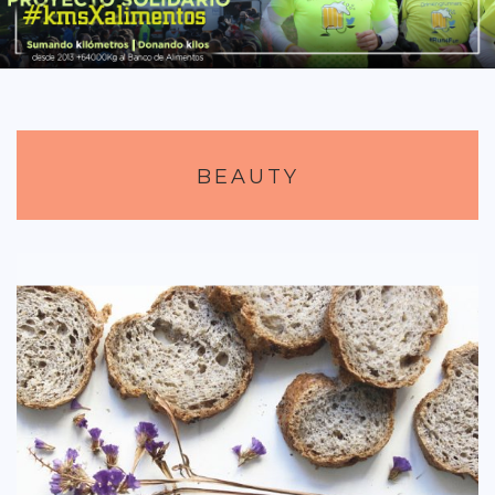
DISTRITO CHAMBERÍ
DISTRITO HORTALEZA
DISTRITO LATINA
DISTRITO MONCLÓA ARAVACA
BEAUTY
DISTRITO RETIRO
DISTRITO SALAMANCA
DISTRITO TETUÁN
OTROS
TIPO DE COMIDA
AMERICANA
ASIÁTICA
CARNES