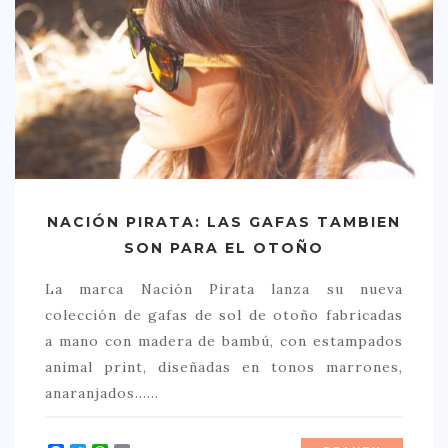
> 50 €
NUESTROS FAVORITOS
LIFESTYLE
BEAUTY
CONOCIENDO A …
ESCAPADAS
NACIÓN PIRATA: LAS GAFAS TAMBIEN
SON PARA EL OTOÑO
EVENTOS POP UP
La marca Nación Pirata lanza su nueva
GOURMET
colección de gafas de sol de otoño fabricadas
HEALTHY
a mano con madera de bambú, con estampados
SELECCIONES MESADE2
animal print, diseñadas en tonos marrones,
anaranjados……
MAPA
POR SUS BAÑOS…