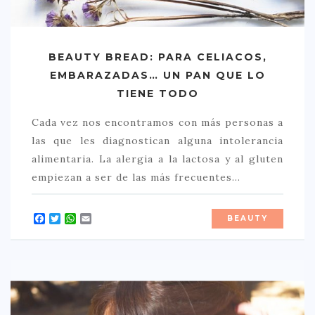
CREATIVA
DULCE
BEAUTY BREAD: PARA CELIACOS,
FUSIÓN
EMBARAZADAS… UN PAN QUE LO
INDIA
TIENE TODO
ITALIANA
Cada vez nos encontramos con más personas a
LATINA
las que les diagnostican alguna intolerancia
MEDITERRÁNEA
alimentaria. La alergia a la lactosa y al gluten
empiezan a ser de las más frecuentes…
SALUDABLE
TAPAS
Facebook
Twitter
WhatsApp
Email
BEAUTY
TRADICIONAL
PRECIO
< 25 €
25 – 50 €