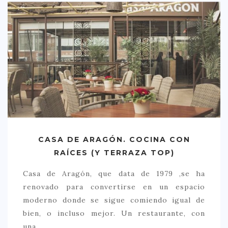
> 50 €
NUESTROS FAVORITOS
LIFESTYLE
BEAUTY
CONOCIENDO A …
ESCAPADAS
EVENTOS POP UP
CASA DE ARAGÓN. COCINA CON
GOURMET
RAÍCES (Y TERRAZA TOP)
HEALTHY
Casa de Aragón, que data de 1979 ,se ha
SELECCIONES MESADE2
renovado para convertirse en un espacio
moderno donde se sigue comiendo igual de
MAPA
bien, o incluso mejor. Un restaurante, con
POR SUS BAÑOS…
una…