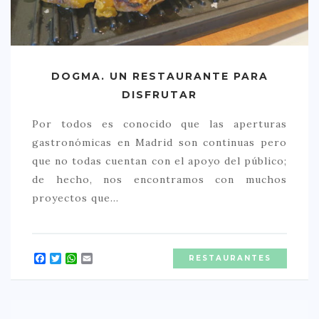
CREATIVA
DULCE
FUSIÓN
DOGMA. UN RESTAURANTE PARA
INDIA
DISFRUTAR
ITALIANA
Por todos es conocido que las aperturas
LATINA
gastronómicas en Madrid son continuas pero
MEDITERRÁNEA
que no todas cuentan con el apoyo del público;
de hecho, nos encontramos con muchos
SALUDABLE
proyectos que…
TAPAS
TRADICIONAL
Facebook
Twitter
WhatsApp
Email
RESTAURANTES
PRECIO
< 25 €
25 – 50 €