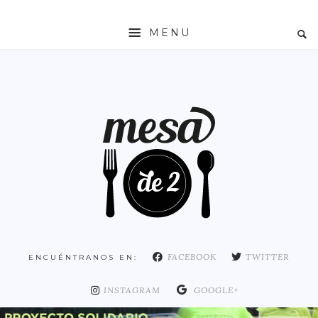
MENU
INICIO
MESADE2
RESTAURANTES
ZONAS
ESPAÑA
COMUNIDAD DE MADRID
MADRID
FACEBOOK
TWITTER
ENCUÉNTRANOS EN:
DISTRITO ARGANZUELA
DISTRITO CENTRO
INSTAGRAM
GOOGLE+
DISTRITO CHAMARTÍN