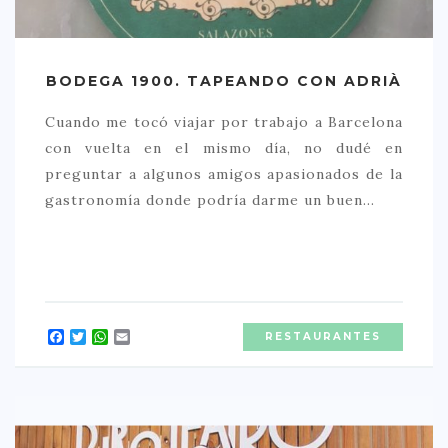
CREATIVA
DULCE
BODEGA 1900. TAPEANDO CON ADRIÀ
FUSIÓN
INDIA
Cuando me tocó viajar por trabajo a Barcelona
con vuelta en el mismo día, no dudé en
ITALIANA
preguntar a algunos amigos apasionados de la
LATINA
gastronomía donde podría darme un buen…
MEDITERRÁNEA
SALUDABLE
TAPAS
TRADICIONAL
Facebook
Twitter
WhatsApp
Email
RESTAURANTES
PRECIO
< 25 €
25 – 50 €