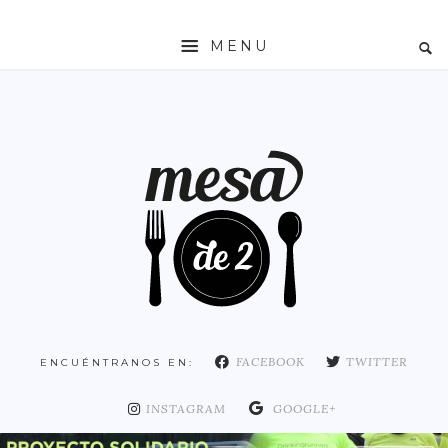
MENU
INICIO
MESADE2
RESTAURANTES
ZONAS
ESPAÑA
COMUNIDAD DE MADRID
MADRID
FACEBOOK
TWITTER
ENCUÉNTRANOS EN:
DISTRITO ARGANZUELA
DISTRITO CENTRO
INSTAGRAM
GOOGLE+
DISTRITO CHAMARTÍN