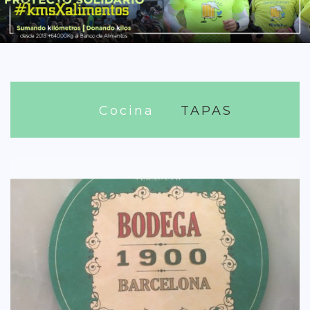
DISTRITO CHAMBERÍ
DISTRITO HORTALEZA
DISTRITO LATINA
DISTRITO MONCLÓA ARAVACA
Cocina
TAPAS
DISTRITO RETIRO
DISTRITO SALAMANCA
DISTRITO TETUÁN
OTROS
TIPO DE COMIDA
AMERICANA
ASIÁTICA
CARNES