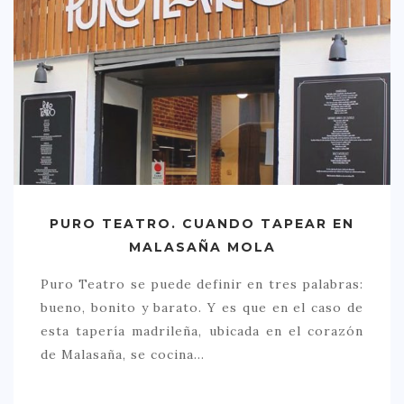
> 50 €
NUESTROS FAVORITOS
LIFESTYLE
BEAUTY
CONOCIENDO A …
ESCAPADAS
PURO TEATRO. CUANDO TAPEAR EN
EVENTOS POP UP
MALASAÑA MOLA
GOURMET
Puro Teatro se puede definir en tres palabras:
HEALTHY
bueno, bonito y barato. Y es que en el caso de
SELECCIONES MESADE2
esta tapería madrileña, ubicada en el corazón
de Malasaña, se cocina…
MAPA
POR SUS BAÑOS…