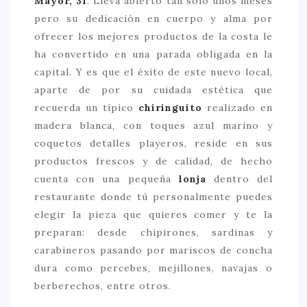
Mayor, 31
. Lleva abierto tan sólo unos meses
pero su dedicación en cuerpo y alma por
> 50 €
ofrecer los mejores productos de la costa le
NUESTROS FAVORITOS
ha convertido en una parada obligada en la
capital. Y es que el éxito de este nuevo local,
LIFESTYLE
aparte de por su cuidada estética que
BEAUTY
recuerda un típico
chiringuito
realizado en
madera blanca, con toques azul marino y
CONOCIENDO A …
coquetos detalles playeros, reside en sus
ESCAPADAS
productos frescos y de calidad, de hecho
EVENTOS POP UP
cuenta con una pequeña
lonja
dentro del
restaurante donde tú personalmente puedes
GOURMET
elegir la pieza que quieres comer y te la
HEALTHY
preparan: desde chipirones, sardinas y
SELECCIONES MESADE2
carabineros pasando por mariscos de concha
dura como percebes, mejillones, navajas o
MAPA
berberechos, entre otros.
POR SUS BAÑOS…