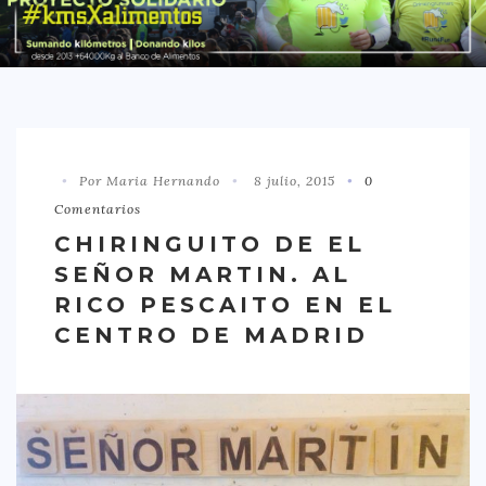
DISTRITO CHAMBERÍ
DISTRITO HORTALEZA
DISTRITO LATINA
DISTRITO MONCLÓA ARAVACA
Por Maria Hernando
8 julio, 2015
0
DISTRITO RETIRO
Comentarios
DISTRITO SALAMANCA
CHIRINGUITO DE EL
DISTRITO TETUÁN
SEÑOR MARTIN. AL
OTROS
RICO PESCAITO EN EL
CENTRO DE MADRID
TIPO DE COMIDA
AMERICANA
ASIÁTICA
CARNES