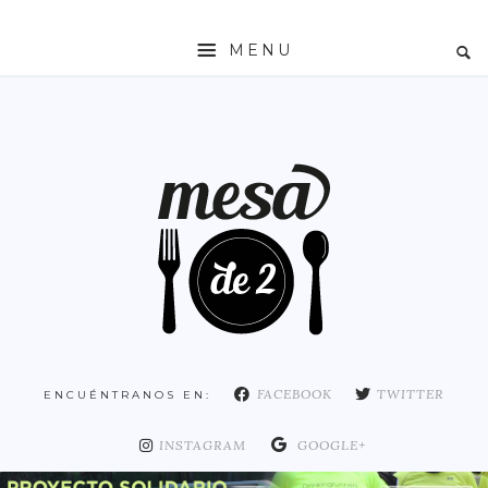
MENU
INICIO
MESADE2
RESTAURANTES
ZONAS
ESPAÑA
COMUNIDAD DE MADRID
MADRID
FACEBOOK
TWITTER
ENCUÉNTRANOS EN:
DISTRITO ARGANZUELA
DISTRITO CENTRO
INSTAGRAM
GOOGLE+
DISTRITO CHAMARTÍN