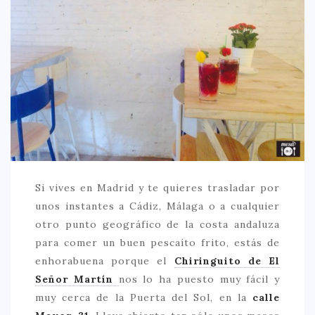
CREATIVA
DULCE
FUSIÓN
INDIA
ITALIANA
LATINA
MEDITERRÁNEA
SALUDABLE
Si vives en Madrid y te quieres trasladar por
unos instantes a Cádiz, Málaga o a cualquier
TAPAS
otro punto geográfico de la costa andaluza
TRADICIONAL
para comer un buen pescaíto frito, estás de
PRECIO
enhorabuena porque el
Chiringuito de El
Señor Martín
nos lo ha puesto muy fácil y
< 25 €
muy cerca de la Puerta del Sol, en la
calle
25 – 50 €