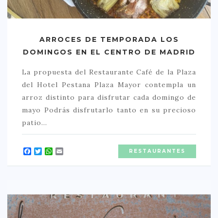
CREATIVA
DULCE
ARROCES DE TEMPORADA LOS
FUSIÓN
DOMINGOS EN EL CENTRO DE MADRID
INDIA
La propuesta del Restaurante Café de la Plaza
ITALIANA
del Hotel Pestana Plaza Mayor contempla un
LATINA
arroz distinto para disfrutar cada domingo de
MEDITERRÁNEA
mayo Podrás disfrutarlo tanto en su precioso
patio…
SALUDABLE
TAPAS
Facebook
Twitter
WhatsApp
Email
RESTAURANTES
TRADICIONAL
PRECIO
< 25 €
25 – 50 €