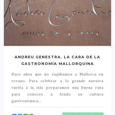
> 50 €
NUESTROS FAVORITOS
LIFESTYLE
BEAUTY
CONOCIENDO A …
ESCAPADAS
ANDREU GENESTRA. LA CARA DE LA
GASTRONOMÍA MALLORQUINA
EVENTOS POP UP
Hace años que no viajábamos a Mallorca en
GOURMET
verano. Para celebrar a lo grande nuestra
HEALTHY
vuelta a la isla preparamos una buena ruta
SELECCIONES MESADE2
para conocer a fondo su cultura
gastronómica…
MAPA
POR SUS BAÑOS…