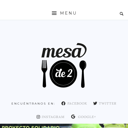
MENU
INICIO
MESADE2
RESTAURANTES
ZONAS
ESPAÑA
COMUNIDAD DE MADRID
MADRID
FACEBOOK
TWITTER
ENCUÉNTRANOS EN:
DISTRITO ARGANZUELA
DISTRITO CENTRO
INSTAGRAM
GOOGLE+
DISTRITO CHAMARTÍN