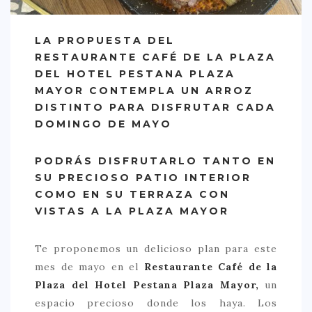
CREATIVA
DULCE
LA PROPUESTA DEL
FUSIÓN
RESTAURANTE CAFÉ DE LA PLAZA
DEL HOTEL PESTANA PLAZA
INDIA
MAYOR CONTEMPLA UN ARROZ
ITALIANA
DISTINTO PARA DISFRUTAR CADA
DOMINGO DE MAYO
LATINA
MEDITERRÁNEA
PODRÁS DISFRUTARLO TANTO EN
SU PRECIOSO PATIO INTERIOR
SALUDABLE
COMO EN SU TERRAZA CON
TAPAS
VISTAS A LA PLAZA MAYOR
TRADICIONAL
Te proponemos un delicioso plan para este
PRECIO
mes de mayo en el
Restaurante Café de la
< 25 €
Plaza del Hotel Pestana Plaza Mayor,
un
espacio precioso donde los haya. Los
25 – 50 €