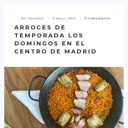
DISTRITO CHAMBERÍ
DISTRITO HORTALEZA
Por Mesade2
3 mayo, 2023
0 Comentarios
ARROCES DE
DISTRITO LATINA
TEMPORADA LOS
DISTRITO MONCLÓA ARAVACA
DOMINGOS EN EL
DISTRITO RETIRO
CENTRO DE MADRID
DISTRITO SALAMANCA
DISTRITO TETUÁN
OTROS
TIPO DE COMIDA
AMERICANA
ASIÁTICA
CARNES