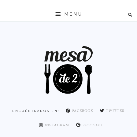
MENU
INICIO
MESADE2
RESTAURANTES
ZONAS
ESPAÑA
COMUNIDAD DE MADRID
MADRID
FACEBOOK
TWITTER
ENCUÉNTRANOS EN:
DISTRITO ARGANZUELA
DISTRITO CENTRO
INSTAGRAM
GOOGLE+
DISTRITO CHAMARTÍN