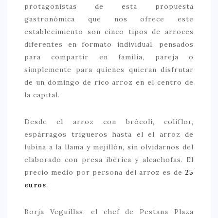
protagonistas de esta propuesta
> 50 €
gastronómica que nos ofrece este
establecimiento son cinco tipos de arroces
NUESTROS FAVORITOS
diferentes en formato individual, pensados
LIFESTYLE
para compartir en familia, pareja o
simplemente para quienes quieran disfrutar
BEAUTY
de un domingo de rico arroz en el centro de
CONOCIENDO A …
la capital.
ESCAPADAS
Desde el arroz con brócoli, coliflor,
EVENTOS POP UP
espárragos trigueros hasta el el arroz de
GOURMET
lubina a la llama y mejillón, sin olvidarnos del
HEALTHY
elaborado con presa ibérica y alcachofas. El
precio medio por persona del arroz es de
25
SELECCIONES MESADE2
euros
.
MAPA
Borja Veguillas, el chef de Pestana Plaza
POR SUS BAÑOS…