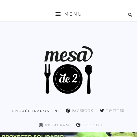
MENU
INICIO
MESADE2
RESTAURANTES
ZONAS
ESPAÑA
COMUNIDAD DE MADRID
MADRID
FACEBOOK
TWITTER
ENCUÉNTRANOS EN:
DISTRITO ARGANZUELA
DISTRITO CENTRO
INSTAGRAM
GOOGLE+
DISTRITO CHAMARTÍN