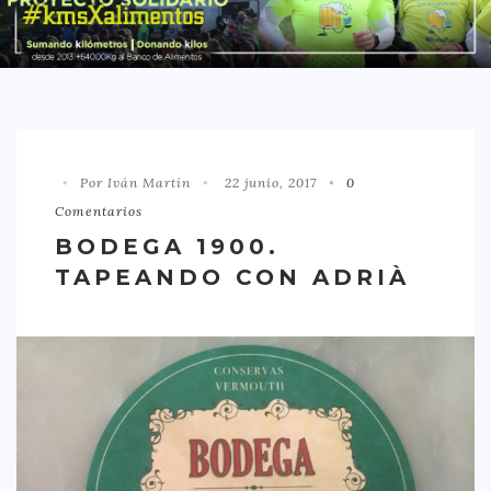
DISTRITO CHAMBERÍ
DISTRITO HORTALEZA
DISTRITO LATINA
DISTRITO MONCLÓA ARAVACA
Por Iván Martín
22 junio, 2017
0
DISTRITO RETIRO
Comentarios
DISTRITO SALAMANCA
BODEGA 1900.
DISTRITO TETUÁN
TAPEANDO CON ADRIÀ
OTROS
TIPO DE COMIDA
AMERICANA
ASIÁTICA
CARNES