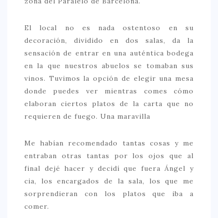
zona del Paralelo de Barcelona.
> 50 €
El local no es nada ostentoso en su
NUESTROS FAVORITOS
decoración, dividido en dos salas, da la
LIFESTYLE
sensación de entrar en una auténtica bodega
en la que nuestros abuelos se tomaban sus
BEAUTY
vinos. Tuvimos la opción de elegir una mesa
CONOCIENDO A …
donde puedes ver mientras comes cómo
elaboran ciertos platos de la carta que no
ESCAPADAS
requieren de fuego. Una maravilla
EVENTOS POP UP
GOURMET
Me habían recomendado tantas cosas y me
entraban otras tantas por los ojos que al
HEALTHY
final dejé hacer y decidí que fuera Ángel y
SELECCIONES MESADE2
cia, los encargados de la sala, los que me
sorprendieran con los platos que iba a
MAPA
comer.
POR SUS BAÑOS…