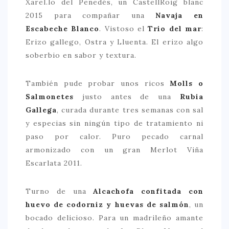
Xarel.lo del Penedés, un CastellRoig blanc
2015 para compañar una
Navaja en
Escabeche Blanco
. Vistoso el
Trio del mar
:
Erizo gallego, Ostra y Lluenta. El erizo algo
soberbio en sabor y textura.
También pude probar unos ricos
Molls o
Salmonetes
justo antes de una
Rubia
Gallega
, curada durante tres semanas con sal
y especias sin ningún tipo de tratamiento ni
paso por calor. Puro pecado carnal
armonizado con un gran Merlot Viña
Escarlata 2011.
Turno de una
Alcachofa confitada con
huevo de codorniz y huevas de salmón
, un
bocado delicioso. Para un madrileño amante