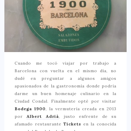
CREATIVA
DULCE
FUSIÓN
INDIA
ITALIANA
LATINA
Cuando me tocó viajar por trabajo a
MEDITERRÁNEA
Barcelona con vuelta en el mismo día, no
SALUDABLE
dudé en preguntar a algunos amigos
apasionados de la gastronomía donde podría
TAPAS
darme un buen homenaje culinario en la
TRADICIONAL
Ciudad Condal. Finalmente opté por visitar
PRECIO
Bodega 1900
, la vermutería creada en 2013
por
Albert Adrià
, justo enfrente de su
< 25 €
afamado restaurante
Tickets
en la conocida
25 – 50 €