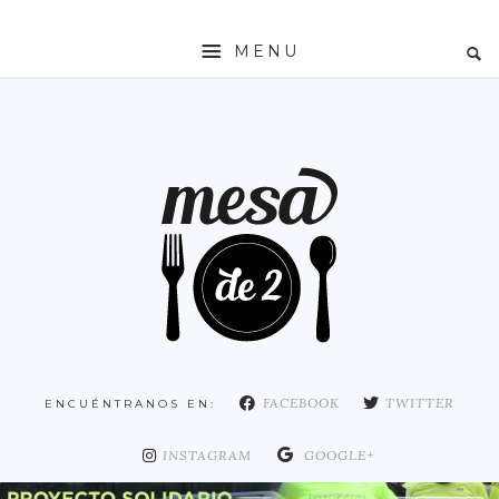
MENU
INICIO
MESADE2
RESTAURANTES
ZONAS
ESPAÑA
COMUNIDAD DE MADRID
MADRID
FACEBOOK
TWITTER
ENCUÉNTRANOS EN:
DISTRITO ARGANZUELA
DISTRITO CENTRO
INSTAGRAM
GOOGLE+
DISTRITO CHAMARTÍN