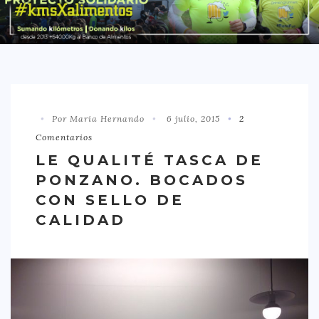
DISTRITO CHAMBERÍ
DISTRITO HORTALEZA
DISTRITO LATINA
DISTRITO MONCLÓA ARAVACA
Por Maria Hernando
6 julio, 2015
2
DISTRITO RETIRO
Comentarios
DISTRITO SALAMANCA
LE QUALITÉ TASCA DE
DISTRITO TETUÁN
PONZANO. BOCADOS
OTROS
CON SELLO DE
CALIDAD
TIPO DE COMIDA
AMERICANA
ASIÁTICA
CARNES