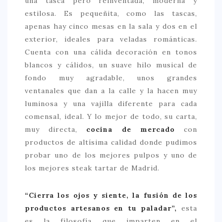
una tasca pero reinventada, moderna y
estilosa. Es pequeñita, como las tascas,
> 50 €
apenas hay cinco mesas en la sala y dos en el
NUESTROS FAVORITOS
exterior, ideales para veladas románticas.
Cuenta con una cálida decoración en tonos
LIFESTYLE
blancos y cálidos, un suave hilo musical de
BEAUTY
fondo muy agradable, unos grandes
ventanales que dan a la calle y la hacen muy
CONOCIENDO A …
luminosa y una vajilla diferente para cada
ESCAPADAS
comensal, ideal. Y lo mejor de todo, su carta,
EVENTOS POP UP
muy directa,
cocina de mercado
con
productos de altísima calidad donde pudimos
GOURMET
probar uno de los mejores pulpos y uno de
HEALTHY
los mejores steak tartar de Madrid.
SELECCIONES MESADE2
“Cierra los ojos y siente, la fusión de los
MAPA
productos artesanos en tu paladar”,
esta
POR SUS BAÑOS…
es la filosofía que imparten en el