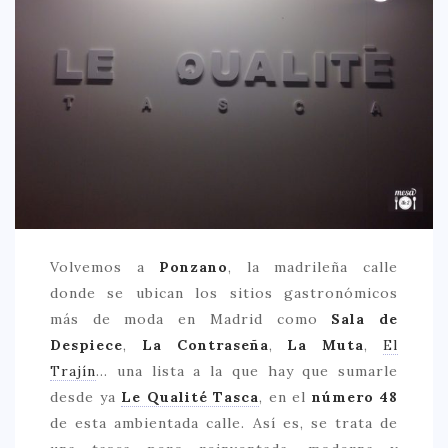
CREATIVA
DULCE
FUSIÓN
INDIA
ITALIANA
LATINA
MEDITERRÁNEA
SALUDABLE
Volvemos a
Ponzano
, la madrileña calle
donde se ubican los sitios gastronómicos
TAPAS
más de moda en Madrid como
Sala de
TRADICIONAL
Despiece
,
La Contraseña
,
La Muta
,
El
PRECIO
Trajín
… una lista a la que hay que sumarle
desde ya
Le Qualité Tasca
, en el
número 48
< 25 €
de esta ambientada calle. Así es, se trata de
25 – 50 €