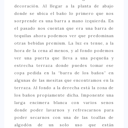
decoración. Al llegar a la planta de abajo
> 50 €
donde se ubica el baño lo primero que nos
NUESTROS FAVORITOS
sorprende es una barra a mano izquierda. En
el pasado nos cuentan que era una barra de
LIFESTYLE
tequilas ahora podemos ver que predominan
BEAUTY
otras bebidas premium. La luz es tenue, a la
hora de la cena al menos, y al fondo podemos
CONOCIENDO A …
ver una puerta que lleva a una pequeña y
ESCAPADAS
estrecha terraza donde puedes tomar ese
copa pedida en la “barra de los baños” en
EVENTOS POP UP
algunas de las mesitas que encontramos en la
GOURMET
terraza. Al fondo a la derecha está la zona de
HEALTHY
los baños propiamente dicha. Imponente una
larga encimera blanca con varios senos
SELECCIONES MESADE2
donde poder lavarnos y refrescarnos para
MAPA
poder secarnos con una de las toallas de
algodón de un solo uso que están
POR SUS BAÑOS…