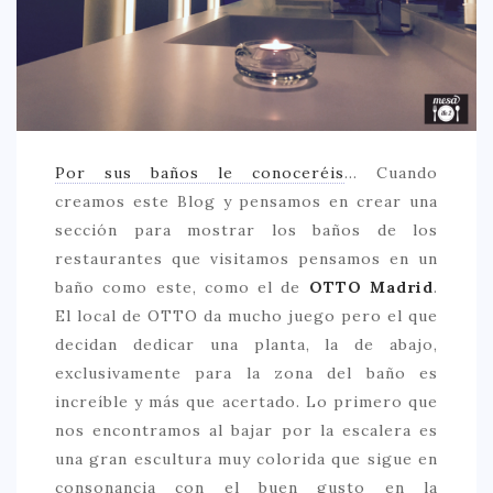
CREATIVA
DULCE
FUSIÓN
INDIA
ITALIANA
Por sus baños le conoceréis
… Cuando
creamos este Blog y pensamos en crear una
LATINA
sección para mostrar los baños de los
MEDITERRÁNEA
restaurantes que visitamos pensamos en un
baño como este, como el de
OTTO Madrid
.
SALUDABLE
El local de OTTO da mucho juego pero el que
TAPAS
decidan dedicar una planta, la de abajo,
TRADICIONAL
exclusivamente para la zona del baño es
increíble y más que acertado. Lo primero que
PRECIO
nos encontramos al bajar por la escalera es
< 25 €
una gran escultura muy colorida que sigue en
consonancia con el buen gusto en la
25 – 50 €