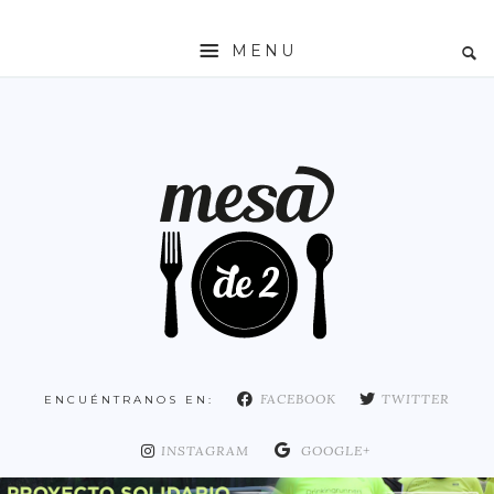
MENU
INICIO
MESADE2
RESTAURANTES
ZONAS
ESPAÑA
COMUNIDAD DE MADRID
MADRID
FACEBOOK
TWITTER
ENCUÉNTRANOS EN:
DISTRITO ARGANZUELA
DISTRITO CENTRO
INSTAGRAM
GOOGLE+
DISTRITO CHAMARTÍN