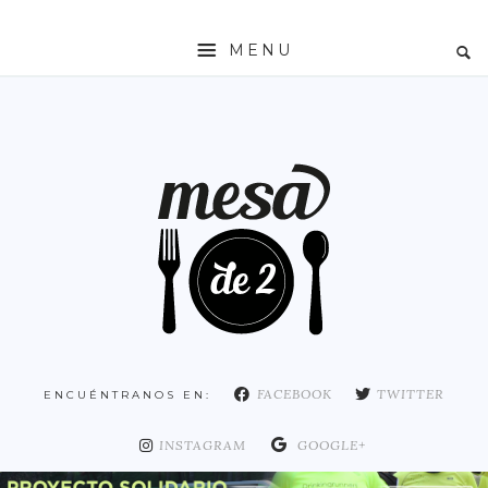
MENU
INICIO
MESADE2
RESTAURANTES
ZONAS
ESPAÑA
COMUNIDAD DE MADRID
MADRID
FACEBOOK
TWITTER
ENCUÉNTRANOS EN:
DISTRITO ARGANZUELA
DISTRITO CENTRO
INSTAGRAM
GOOGLE+
DISTRITO CHAMARTÍN