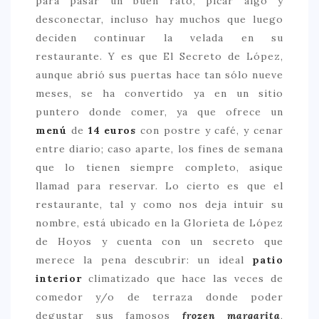
para pasar un buen rato, picar algo y
desconectar, incluso hay muchos que luego
> 50 €
deciden continuar la velada en su
NUESTROS FAVORITOS
restaurante. Y es que El Secreto de López,
aunque abrió sus puertas hace tan sólo nueve
LIFESTYLE
meses, se ha convertido ya en un sitio
BEAUTY
puntero donde comer, ya que ofrece un
menú
de
14 euros
con postre y café, y cenar
CONOCIENDO A …
entre diario; caso aparte, los fines de semana
ESCAPADAS
que lo tienen siempre completo, asique
EVENTOS POP UP
llamad para reservar. Lo cierto es que el
restaurante, tal y como nos deja intuir su
GOURMET
nombre, está ubicado en la Glorieta de López
HEALTHY
de Hoyos y cuenta con un secreto que
SELECCIONES MESADE2
merece la pena descubrir: un ideal
patio
interior
climatizado que hace las veces de
MAPA
comedor y/o de terraza donde poder
degustar sus famosos
frozen margarita
,
POR SUS BAÑOS…