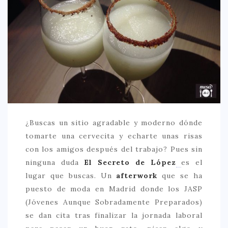
CREATIVA
DULCE
FUSIÓN
INDIA
ITALIANA
LATINA
MEDITERRÁNEA
¿Buscas un sitio agradable y moderno dónde
SALUDABLE
tomarte una cervecita y echarte unas risas
con los amigos después del trabajo? Pues sin
TAPAS
ninguna duda
El Secreto de López
es el
TRADICIONAL
lugar que buscas. Un
afterwork
que se ha
PRECIO
puesto de moda en Madrid donde los JASP
(Jóvenes Aunque Sobradamente Preparados)
< 25 €
se dan cita tras finalizar la jornada laboral
25 – 50 €