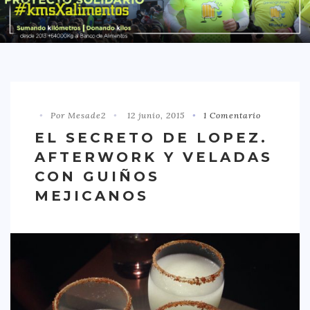
DISTRITO CHAMBERÍ
DISTRITO HORTALEZA
DISTRITO LATINA
DISTRITO MONCLÓA ARAVACA
Por Mesade2
12 junio, 2015
1 Comentario
DISTRITO RETIRO
EL SECRETO DE LOPEZ.
DISTRITO SALAMANCA
AFTERWORK Y VELADAS
DISTRITO TETUÁN
CON GUIÑOS
OTROS
MEJICANOS
TIPO DE COMIDA
AMERICANA
ASIÁTICA
CARNES