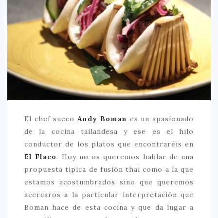
CREATIVA
DULCE
FUSIÓN
INDIA
ITALIANA
LATINA
MEDITERRÁNEA
El chef sueco
Andy Boman
es un apasionado
SALUDABLE
de la cocina tailandesa y ese es el hilo
conductor de los platos que encontraréis en
TAPAS
El Flaco
. Hoy no os queremos hablar de una
TRADICIONAL
propuesta típica de fusión thai como a la que
PRECIO
estamos acostumbrados sino que queremos
acercaros a la particular interpretación que
< 25 €
Boman hace de esta cocina y que da lugar a
25 – 50 €