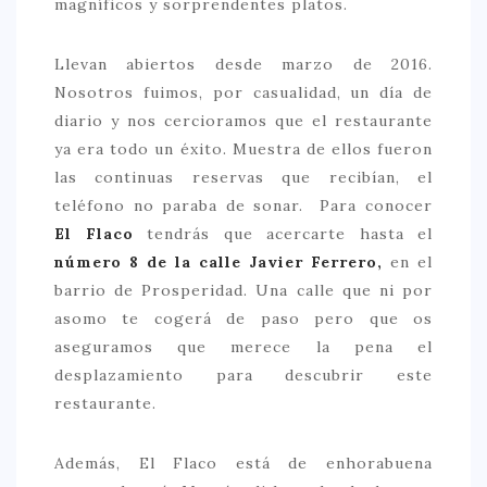
magníficos y sorprendentes platos.
> 50 €
Llevan abiertos desde marzo de 2016.
NUESTROS FAVORITOS
Nosotros fuimos, por casualidad, un día de
LIFESTYLE
diario y nos cercioramos que el restaurante
ya era todo un éxito. Muestra de ellos fueron
BEAUTY
las continuas reservas que recibían, el
CONOCIENDO A …
teléfono no paraba de sonar. Para conocer
El Flaco
tendrás que acercarte hasta el
ESCAPADAS
número 8 de la calle
Javier Ferrero,
en el
EVENTOS POP UP
barrio de Prosperidad. Una calle que ni por
GOURMET
asomo te cogerá de paso pero que os
aseguramos que merece la pena el
HEALTHY
desplazamiento para descubrir este
SELECCIONES MESADE2
restaurante.
MAPA
Además, El Flaco está de enhorabuena
POR SUS BAÑOS…