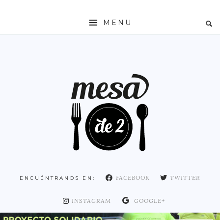
MENU
INICIO
MESADE2
RESTAURANTES
ZONAS
ESPAÑA
COMUNIDAD DE MADRID
MADRID
FACEBOOK
TWITTER
ENCUÉNTRANOS EN:
DISTRITO ARGANZUELA
DISTRITO CENTRO
INSTAGRAM
GOOGLE+
DISTRITO CHAMARTÍN