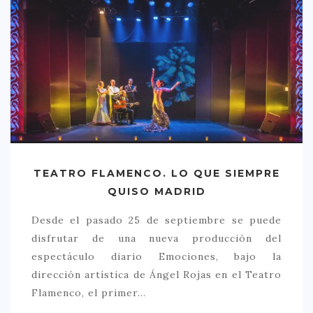
> 50 €
NUESTROS FAVORITOS
LIFESTYLE
BEAUTY
CONOCIENDO A …
ESCAPADAS
TEATRO FLAMENCO. LO QUE SIEMPRE
EVENTOS POP UP
QUISO MADRID
GOURMET
Desde el pasado 25 de septiembre se puede
HEALTHY
disfrutar de una nueva producción del
SELECCIONES MESADE2
espectáculo diario Emociones, bajo la
dirección artística de Ángel Rojas en el Teatro
MAPA
Flamenco, el primer…
POR SUS BAÑOS…