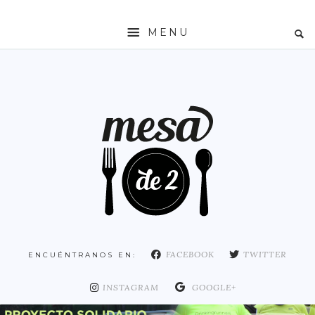
MENU
INICIO
MESADE2
RESTAURANTES
ZONAS
ESPAÑA
COMUNIDAD DE MADRID
MADRID
FACEBOOK
TWITTER
ENCUÉNTRANOS EN:
DISTRITO ARGANZUELA
DISTRITO CENTRO
INSTAGRAM
GOOGLE+
DISTRITO CHAMARTÍN