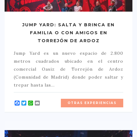
CREATIVA
DULCE
JUMP YARD: SALTA Y BRINCA EN
FUSIÓN
FAMILIA O CON AMIGOS EN
INDIA
TORREJÓN DE ARDOZ
ITALIANA
Jump Yard es un nuevo espacio de 2.800
LATINA
metros cuadrados ubicado en el centro
MEDITERRÁNEA
comercial Oasiz de Torrejón de Ardoz
(Comunidad de Madrid) donde poder saltar y
SALUDABLE
trepar hasta las…
TAPAS
TRADICIONAL
Facebook
Twitter
WhatsApp
Email
OTRAS EXPERIENCIAS
PRECIO
< 25 €
25 – 50 €