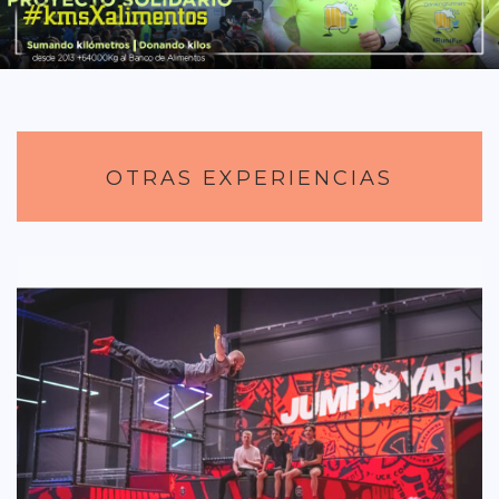
DISTRITO CHAMBERÍ
DISTRITO HORTALEZA
DISTRITO LATINA
DISTRITO MONCLÓA ARAVACA
OTRAS EXPERIENCIAS
DISTRITO RETIRO
DISTRITO SALAMANCA
DISTRITO TETUÁN
OTROS
TIPO DE COMIDA
AMERICANA
ASIÁTICA
CARNES