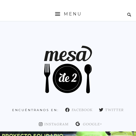
MENU
INICIO
MESADE2
RESTAURANTES
ZONAS
ESPAÑA
COMUNIDAD DE MADRID
MADRID
FACEBOOK
TWITTER
ENCUÉNTRANOS EN:
DISTRITO ARGANZUELA
DISTRITO CENTRO
INSTAGRAM
GOOGLE+
DISTRITO CHAMARTÍN