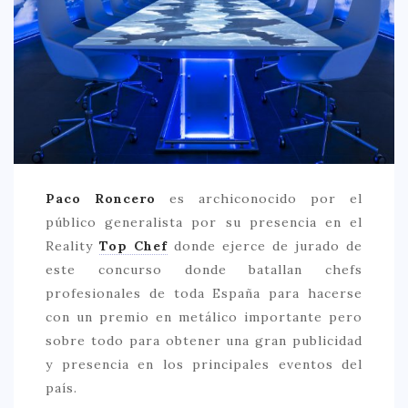
CREATIVA
DULCE
FUSIÓN
INDIA
ITALIANA
LATINA
Paco Roncero
es archiconocido por el
MEDITERRÁNEA
público generalista por su presencia en el
SALUDABLE
Reality
Top Chef
donde ejerce de jurado de
este concurso donde batallan chefs
TAPAS
profesionales de toda España para hacerse
TRADICIONAL
con un premio en metálico importante pero
PRECIO
sobre todo para obtener una gran publicidad
y presencia en los principales eventos del
< 25 €
país.
25 – 50 €