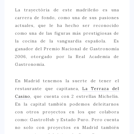
> 50 €
La trayectória de este madrileño es una
carrera de fondo, como una de sus pasiones
NUESTROS FAVORITOS
actuales, que le ha hecho ser reconocido
LIFESTYLE
como una de las figuras más prestigiosas de
la cocina de la vanguardia española. Es
BEAUTY
ganador del Premio Nacional de Gastronomía
CONOCIENDO A …
2006, otorgado por la Real Academia de
Gastronomía.
ESCAPADAS
EVENTOS POP UP
En Madrid tenemos la suerte de tener el
GOURMET
restaurante que capitanea,
La Terraza del
Casino
, que cuenta con 2 estrellas Michelín.
HEALTHY
En la capital también podemos deleitarnos
SELECCIONES MESADE2
con otros proyectos en los que colabora
como: GastroHub y Estado Puro. Pero cuenta
MAPA
no solo con proyectos en Madrid también
POR SUS BAÑOS…