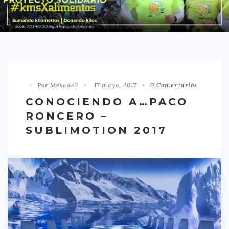
DISTRITO CHAMBERÍ
DISTRITO HORTALEZA
DISTRITO LATINA
DISTRITO MONCLÓA ARAVACA
Por Mesade2
17 mayo, 2017
0 Comentarios
DISTRITO RETIRO
CONOCIENDO A…PACO
DISTRITO SALAMANCA
RONCERO –
DISTRITO TETUÁN
SUBLIMOTION 2017
OTROS
TIPO DE COMIDA
AMERICANA
ASIÁTICA
CARNES