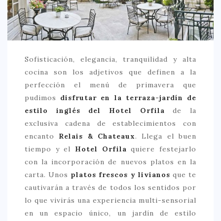
CREATIVA
DULCE
FUSIÓN
INDIA
Sofisticación, elegancia, tranquilidad y alta
cocina son los adjetivos que definen a la
ITALIANA
perfección el menú de primavera que
LATINA
pudimos
disfrutar en la terraza-jardín de
estilo inglés del Hotel Orfila
de la
MEDITERRÁNEA
exclusiva cadena de establecimientos con
SALUDABLE
encanto
Relais & Chateaux
. Llega el buen
TAPAS
tiempo y el
Hotel Orfila
quiere festejarlo
con la incorporación de nuevos platos en la
TRADICIONAL
carta. Unos
platos frescos y livianos
que te
PRECIO
cautivarán a través de todos los sentidos por
lo que vivirás una experiencia multi-sensorial
< 25 €
en un espacio único, un jardín de estilo
25 – 50 €