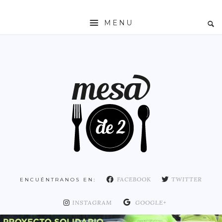
MENU
INICIO
MESADE2
RESTAURANTES
ZONAS
ESPAÑA
COMUNIDAD DE MADRID
MADRID
FACEBOOK
TWITTER
ENCUÉNTRANOS EN:
DISTRITO ARGANZUELA
DISTRITO CENTRO
INSTAGRAM
GOOGLE+
DISTRITO CHAMARTÍN