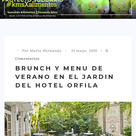
DISTRITO CHAMBERÍ
DISTRITO HORTALEZA
DISTRITO LATINA
DISTRITO MONCLÓA ARAVACA
Por Maria Hernando
31 mayo, 2016
0
DISTRITO RETIRO
Comentarios
DISTRITO SALAMANCA
BRUNCH Y MENU DE
DISTRITO TETUÁN
VERANO EN EL JARDIN
OTROS
DEL HOTEL ORFILA
TIPO DE COMIDA
AMERICANA
ASIÁTICA
CARNES