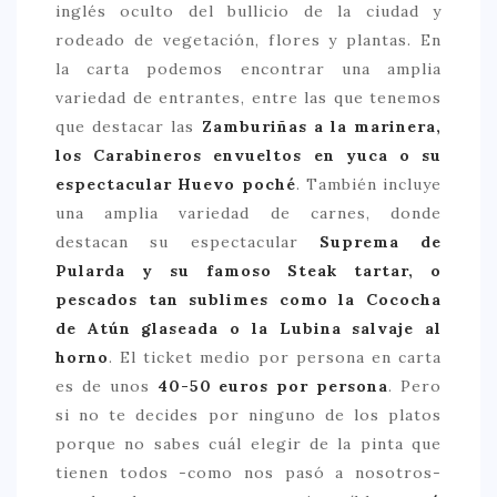
inglés oculto del bullicio de la ciudad y
> 50 €
rodeado de vegetación, flores y plantas. En
la carta podemos encontrar una amplia
NUESTROS FAVORITOS
variedad de entrantes, entre las que tenemos
LIFESTYLE
que destacar las
Zamburiñas a la marinera,
los Carabineros envueltos en yuca o su
BEAUTY
espectacular Huevo poché
. También incluye
CONOCIENDO A …
una amplia variedad de carnes, donde
destacan su espectacular
Suprema de
ESCAPADAS
Pularda y su famoso Steak tartar, o
EVENTOS POP UP
pescados tan sublimes como la Cococha
GOURMET
de Atún glaseada o la Lubina salvaje al
horno
. El ticket medio por persona en carta
HEALTHY
es de unos
40-50 euros por persona
. Pero
SELECCIONES MESADE2
si no te decides por ninguno de los platos
porque no sabes cuál elegir de la pinta que
MAPA
tienen todos -como nos pasó a nosotros-
POR SUS BAÑOS…