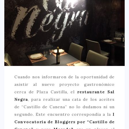
CREATIVA
DULCE
FUSIÓN
INDIA
ITALIANA
LATINA
MEDITERRÁNEA
SALUDABLE
Cuando nos informaron de la oportunidad de
asistir al nuevo proyecto gastronómico
TAPAS
cerca de Plaza Castilla, el
restaurante Sal
TRADICIONAL
Negra
, para realizar una cata de los aceites
PRECIO
de “Castillo de Canena” no lo dudamos ni un
segundo. Este encuentro correspondía a la
I
< 25 €
Convocatoria de Bloggers por “Castillo de
25 – 50 €