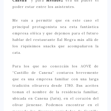
Canena”
y para
Mesade2
era un placer el
poder estar entre los asistentes.
> 50 €
NUESTROS FAVORITOS
Me vais a permitir que en este caso el
LIFESTYLE
principal protagonista sea esta fantástica
empresa oléica y que dejemos para el futuro
BEAUTY
hablar del restaurante Sal Negra más allá de
CONOCIENDO A …
los riquísimos snacks que acompañaron la
cata.
ESCAPADAS
EVENTOS POP UP
Para los que no conozcáis los AOVE de
GOURMET
“Castillo de Canena” contaros brevemente
que es una empresa familiar con una larga
HEALTHY
tradición olivarera desde 1780. Sus aceites
SELECCIONES MESADE2
toman el nombre de la residencia familiar,
ubicada en Canena (Jaén), en el corazón del
MAPA
olivar jienense. Podemos encontrar en el
POR SUS BAÑOS…