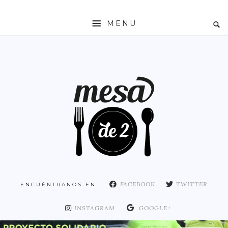
MENU
INICIO
MESADE2
RESTAURANTES
ZONAS
ESPAÑA
COMUNIDAD DE MADRID
MADRID
FACEBOOK
TWITTER
ENCUÉNTRANOS EN:
DISTRITO ARGANZUELA
DISTRITO CENTRO
INSTAGRAM
GOOGLE+
DISTRITO CHAMARTÍN