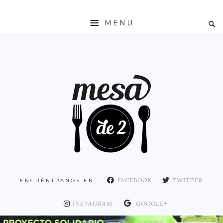
MENU
INICIO
MESADE2
RESTAURANTES
ZONAS
ESPAÑA
COMUNIDAD DE MADRID
MADRID
FACEBOOK
TWITTER
ENCUÉNTRANOS EN:
DISTRITO ARGANZUELA
DISTRITO CENTRO
INSTAGRAM
GOOGLE+
DISTRITO CHAMARTÍN