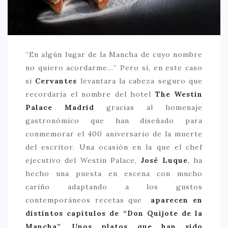
CREATIVA
DULCE
FUSIÓN
“En algún lugar de la Mancha de cuyo nombre
INDIA
no quiero acordarme…” Pero sí, en este caso
ITALIANA
si
Cervantes
levantara la cabeza seguro que
recordaría el nombre del hotel
The Westin
LATINA
Palace Madrid
gracias al homenaje
MEDITERRÁNEA
gastronómico que han diseñado para
SALUDABLE
conmemorar el 400 aniversario de la muerte
del escritor. Una ocasión en la que el chef
TAPAS
ejecutivo del Westin Palace,
José Luque
, ha
TRADICIONAL
hecho una puesta en escena con mucho
cariño adaptando a los gustos
PRECIO
contemporáneos recetas que
aparecen en
< 25 €
distintos capítulos de “Don Quijote de la
25 – 50 €
Mancha”. Unos platos que han sido