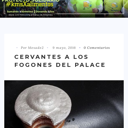
DISTRITO CHAMBERÍ
DISTRITO HORTALEZA
DISTRITO LATINA
DISTRITO MONCLÓA ARAVACA
Por Mesade2
9 mayo, 2016
0 Comentarios
DISTRITO RETIRO
CERVANTES A LOS
DISTRITO SALAMANCA
FOGONES DEL PALACE
DISTRITO TETUÁN
OTROS
TIPO DE COMIDA
AMERICANA
ASIÁTICA
CARNES