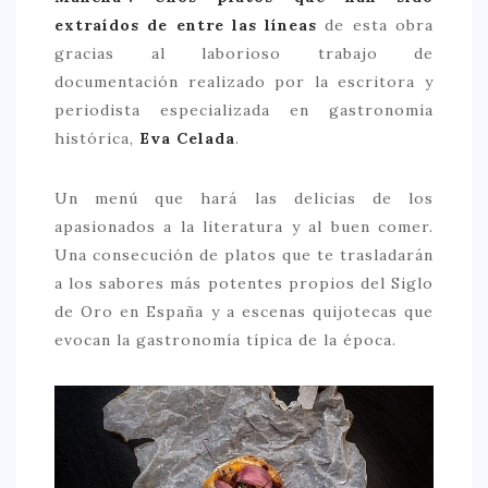
extraídos de entre las líneas
de esta obra
> 50 €
gracias al laborioso trabajo de
NUESTROS FAVORITOS
documentación realizado por la escritora y
periodista especializada en gastronomía
LIFESTYLE
histórica,
Eva Celada
.
BEAUTY
Un menú que hará las delicias de los
CONOCIENDO A …
apasionados a la literatura y al buen comer.
ESCAPADAS
Una consecución de platos que te trasladarán
EVENTOS POP UP
a los sabores más potentes propios del Siglo
de Oro en España y a escenas quijotecas que
GOURMET
evocan la gastronomía típica de la época.
HEALTHY
SELECCIONES MESADE2
MAPA
POR SUS BAÑOS…