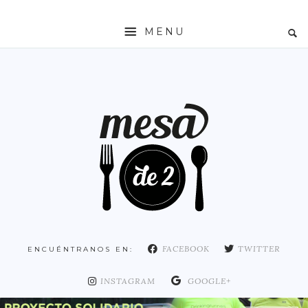
MENU
INICIO
MESADE2
RESTAURANTES
ZONAS
ESPAÑA
COMUNIDAD DE MADRID
MADRID
FACEBOOK
TWITTER
ENCUÉNTRANOS EN:
DISTRITO ARGANZUELA
DISTRITO CENTRO
INSTAGRAM
GOOGLE+
DISTRITO CHAMARTÍN