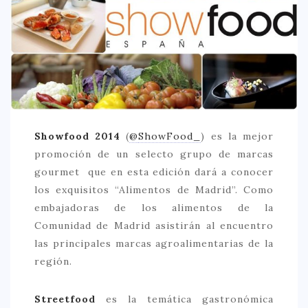
CREATIVA
DULCE
FUSIÓN
INDIA
ITALIANA
LATINA
Showfood 2014
(
@
ShowFood_
)
es la mejor
promoción de un selecto grupo de marcas
MEDITERRÁNEA
gourmet que en esta edición dará a conocer
SALUDABLE
los exquisitos “Alimentos de Madrid”. Como
TAPAS
embajadoras de los alimentos de la
Comunidad de Madrid asistirán al encuentro
TRADICIONAL
las principales marcas agroalimentarias de la
PRECIO
región.
< 25 €
Streetfood
es la temática gastronómica
25 – 50 €