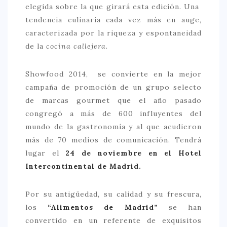
elegida sobre la que girará esta edición. Una
> 50 €
tendencia culinaria cada vez más en auge,
caracterizada por la riqueza y espontaneidad
NUESTROS FAVORITOS
de la
cocina callejera
.
LIFESTYLE
Showfood 2014, se convierte en la mejor
BEAUTY
campaña de promoción de un grupo selecto
CONOCIENDO A …
de marcas gourmet que el año pasado
ESCAPADAS
congregó a más de 600 influyentes del
mundo de la gastronomía y al que acudieron
EVENTOS POP UP
más de 70 medios de comunicación. Tendrá
GOURMET
lugar el
24 de noviembre en el Hotel
HEALTHY
Intercontinental de Madrid.
SELECCIONES MESADE2
Por su antigüedad, su calidad y su frescura,
MAPA
los
“Alimentos de Madrid”
se han
convertido en un referente de exquisitos
POR SUS BAÑOS…