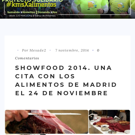
DISTRITO CHAMBERÍ
DISTRITO HORTALEZA
DISTRITO LATINA
DISTRITO MONCLÓA ARAVACA
Por Mesade2
7 noviembre, 2014
0
DISTRITO RETIRO
Comentarios
DISTRITO SALAMANCA
SHOWFOOD 2014. UNA
DISTRITO TETUÁN
CITA CON LOS
OTROS
ALIMENTOS DE MADRID
EL 24 DE NOVIEMBRE
TIPO DE COMIDA
AMERICANA
ASIÁTICA
CARNES