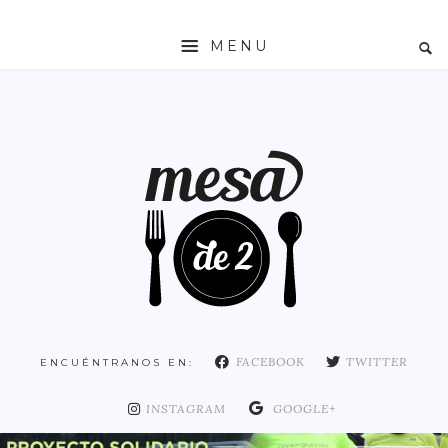
MENU
INICIO
MESADE2
RESTAURANTES
ZONAS
ESPAÑA
COMUNIDAD DE MADRID
MADRID
FACEBOOK
TWITTER
ENCUÉNTRANOS EN:
DISTRITO ARGANZUELA
DISTRITO CENTRO
INSTAGRAM
GOOGLE+
DISTRITO CHAMARTÍN