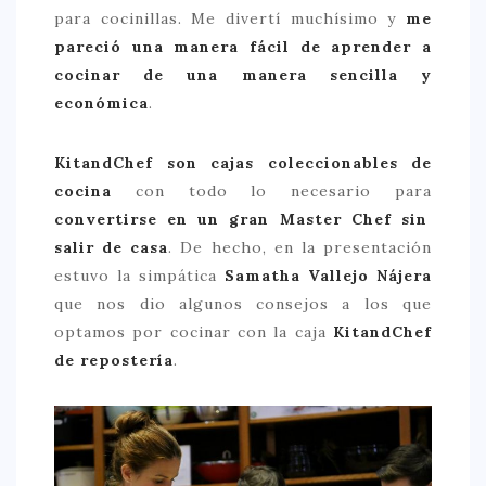
para cocinillas. Me divertí muchísimo y
me
> 50 €
pareció una manera fácil de aprender a
NUESTROS FAVORITOS
cocinar de una manera sencilla y
económica
.
LIFESTYLE
BEAUTY
KitandChef son cajas coleccionables de
cocina
con todo lo necesario para
CONOCIENDO A …
convertirse en un gran Master Chef sin
ESCAPADAS
salir de casa
. De hecho, en la presentación
estuvo la simpática
Samatha Vallejo Nájera
EVENTOS POP UP
que nos dio algunos consejos a los que
GOURMET
optamos por cocinar con la caja
KitandChef
HEALTHY
de repostería
.
SELECCIONES MESADE2
MAPA
POR SUS BAÑOS…