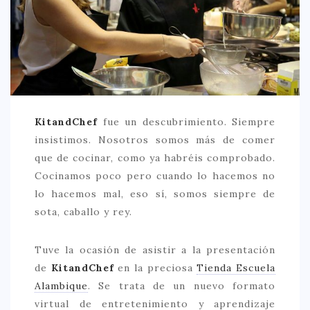
CREATIVA
DULCE
FUSIÓN
INDIA
ITALIANA
KitandChef
fue un descubrimiento. Siempre
LATINA
insistimos. Nosotros somos más de comer
MEDITERRÁNEA
que de cocinar, como ya habréis comprobado.
Cocinamos poco pero cuando lo hacemos no
SALUDABLE
lo hacemos mal, eso sí, somos siempre de
TAPAS
sota, caballo y rey.
TRADICIONAL
Tuve la ocasión de asistir a la presentación
PRECIO
de
KitandChef
en la preciosa
Tienda Escuela
< 25 €
Alambique
. Se trata de un nuevo formato
virtual de entretenimiento y aprendizaje
25 – 50 €