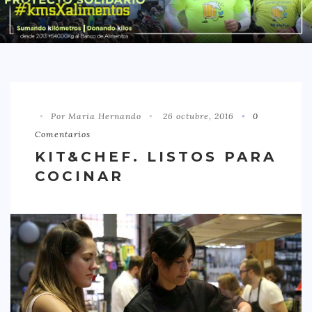
DISTRITO CHAMBERÍ
DISTRITO HORTALEZA
DISTRITO LATINA
DISTRITO MONCLÓA ARAVACA
Por Maria Hernando
26 octubre, 2016
0
DISTRITO RETIRO
Comentarios
DISTRITO SALAMANCA
KIT&CHEF. LISTOS PARA
DISTRITO TETUÁN
COCINAR
OTROS
TIPO DE COMIDA
AMERICANA
ASIÁTICA
CARNES