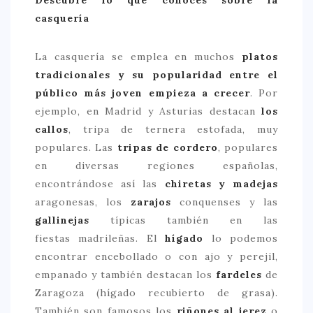
casquería
La casquería se emplea en muchos
platos
tradicionales y su popularidad entre el
público más joven empieza a crecer
. Por
ejemplo, en Madrid y Asturias destacan
los
callos
, tripa de ternera estofada, muy
populares. Las
tripas de cordero
, populares
en diversas regiones españolas,
encontrándose así las
chiretas y madejas
aragonesas, los
zarajos
conquenses y las
gallinejas
típicas también en las
fiestas madrileñas. El
hígado
lo podemos
encontrar encebollado o con ajo y perejil,
empanado y también destacan los
fardeles
de
Zaragoza (hígado recubierto de grasa).
También son famosos los
riñones al jerez
o