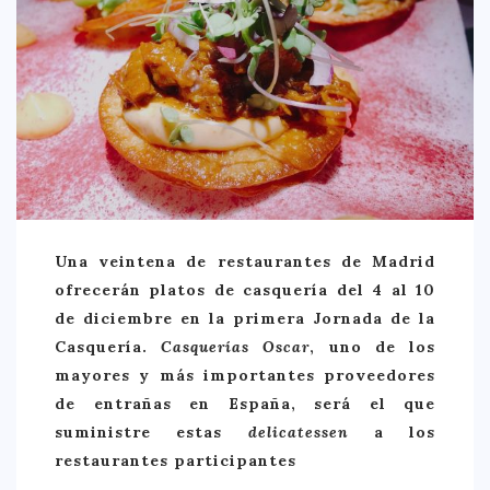
CREATIVA
DULCE
FUSIÓN
INDIA
ITALIANA
LATINA
MEDITERRÁNEA
Una veintena de restaurantes de Madrid
SALUDABLE
ofrecerán platos de casquería del 4 al 10
de diciembre en la primera Jornada de la
TAPAS
Casquería.
Casquerías Oscar
, uno de los
TRADICIONAL
mayores y más importantes proveedores
de entrañas en España, será el que
PRECIO
suministre estas
delicatessen
a los
< 25 €
restaurantes participantes
25 – 50 €