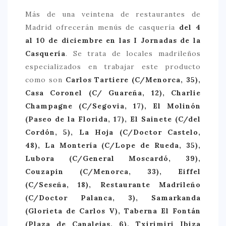
Más de una veintena de restaurantes de
> 50 €
Madrid ofrecerán menús de casquería
del 4
NUESTROS FAVORITOS
al 10 de diciembre en las I Jornadas de la
Casquería
. Se trata de locales madrileños
LIFESTYLE
especializados en trabajar este producto
BEAUTY
como son
Carlos Tartiere (C/Menorca, 35),
CONOCIENDO A …
Casa Coronel (C/ Guareña, 12), Charlie
Champagne (C/Segovia, 17), El Molinón
ESCAPADAS
(Paseo de la Florida, 17), El Sainete (C/del
EVENTOS POP UP
Cordón, 5), La Hoja (C/Doctor Castelo,
48), La Montería (C/Lope de Rueda, 35),
GOURMET
Lubora (C/General Moscardó, 39),
HEALTHY
Couzapin (C/Menorca, 33), Eiffel
SELECCIONES MESADE2
(C/Seseña, 18), Restaurante Madrileño
(C/Doctor Palanca, 3), Samarkanda
MAPA
(Glorieta de Carlos V), Taberna El Fontán
(Plaza de Canalejas, 6), Txirimiri Ibiza
POR SUS BAÑOS…