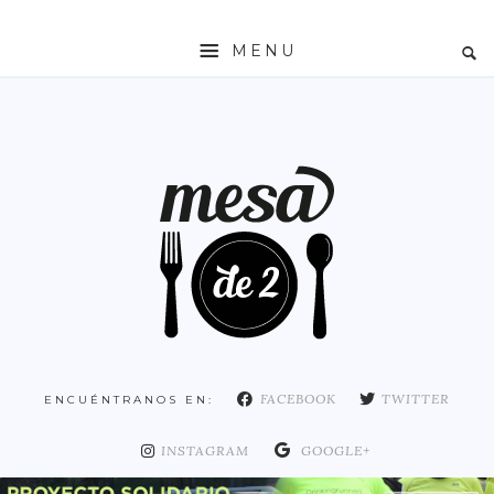
MENU
INICIO
MESADE2
RESTAURANTES
ZONAS
ESPAÑA
COMUNIDAD DE MADRID
MADRID
FACEBOOK
TWITTER
ENCUÉNTRANOS EN:
DISTRITO ARGANZUELA
DISTRITO CENTRO
INSTAGRAM
GOOGLE+
DISTRITO CHAMARTÍN