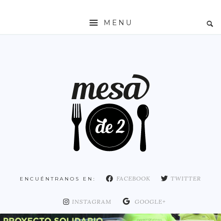
MENU
INICIO
MESADE2
RESTAURANTES
ZONAS
ESPAÑA
COMUNIDAD DE MADRID
MADRID
FACEBOOK
TWITTER
ENCUÉNTRANOS EN:
DISTRITO ARGANZUELA
DISTRITO CENTRO
INSTAGRAM
GOOGLE+
DISTRITO CHAMARTÍN