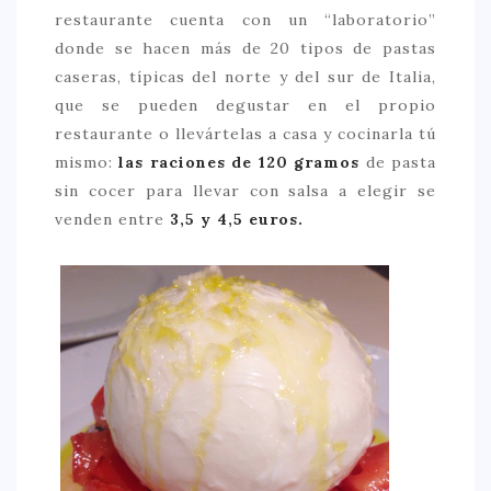
restaurante cuenta con un “laboratorio”
> 50 €
donde se hacen más de 20 tipos de pastas
NUESTROS FAVORITOS
caseras, típicas del norte y del sur de Italia,
que se pueden degustar en el propio
LIFESTYLE
restaurante o llevártelas a casa y cocinarla tú
BEAUTY
mismo:
las raciones de 120 gramos
de pasta
sin cocer para llevar con salsa a elegir se
CONOCIENDO A …
venden entre
3,5 y 4,5 euros.
ESCAPADAS
EVENTOS POP UP
GOURMET
HEALTHY
SELECCIONES MESADE2
MAPA
POR SUS BAÑOS…