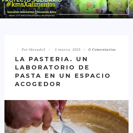
DISTRITO CHAMBERÍ
DISTRITO HORTALEZA
DISTRITO LATINA
DISTRITO MONCLÓA ARAVACA
Por Mesade2
3 marzo, 2015
0 Comentarios
DISTRITO RETIRO
LA PASTERIA. UN
DISTRITO SALAMANCA
LABORATORIO DE
DISTRITO TETUÁN
PASTA EN UN ESPACIO
OTROS
ACOGEDOR
TIPO DE COMIDA
AMERICANA
ASIÁTICA
CARNES