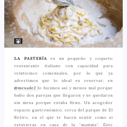
CREATIVA
DULCE
FUSIÓN
INDIA
ITALIANA
LATINA
LA PASTERÍA
es un pequeño y coqueto
MEDITERRÁNEA
restaurante italiano con capacidad para
veinticinco comensales, por lo que ya
SALUDABLE
advertimos que lo ideal es reservar; en
TAPAS
@mesade2
lo hicimos así y menos mal porque
TRADICIONAL
hubo dos parejas que llegaron y se quedaron
sin mesa porque estaba lleno. Un acogedor
PRECIO
espacio gastronómico, cerca del parque de El
< 25 €
Retiro, en el que te hacen sentir como si
estuvieras en casa de la “mamma”. Este
25 – 50 €