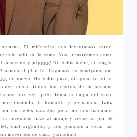
semana. El miércoles nos levantamos tarde,
petecía salir de la cama. Nos arrastramos como
l desayuno y ¡argggg! No había leche, ni ningún
. Pasamos al plan B: “Hagamos un
comiyuno
, una
gg de nuevo! No había pavo, ni aguacate, ni un
poder echar todos los restos de la semana.
arnos por ver quién tenía la culpa del vacío
e nos encendió la bombilla y pensamos: ¡
Lola
sto en las redes sociales pero no nos habíamos
ue la necesidad hace al monje y como un par de
let, cual organillo, y nos pusimos a tocar las
sin movernos de casa, !yuhuuuuu!