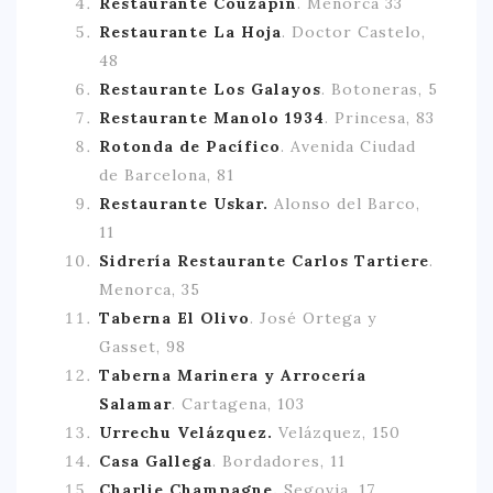
Restaurante Couzapín
. Menorca 33
Restaurante La Hoja
. Doctor Castelo,
48
Restaurante Los Galayos
. Botoneras, 5
Restaurante Manolo 1934
. Princesa, 83
Rotonda de Pacífico
. Avenida Ciudad
de Barcelona, 81
Restaurante Uskar.
Alonso del Barco,
11
Sidrería Restaurante Carlos Tartiere
.
Menorca, 35
Taberna El Olivo
. José Ortega y
Gasset, 98
Taberna Marinera y Arrocería
Salamar
. Cartagena, 103
Urrechu Velázquez.
Velázquez, 150
Casa Gallega
. Bordadores, 11
Charlie Champagne.
Segovia, 17