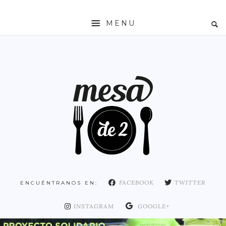
MENU
INICIO
MESADE2
RESTAURANTES
ZONAS
ESPAÑA
COMUNIDAD DE MADRID
MADRID
FACEBOOK
TWITTER
ENCUÉNTRANOS EN:
DISTRITO ARGANZUELA
DISTRITO CENTRO
INSTAGRAM
GOOGLE+
DISTRITO CHAMARTÍN