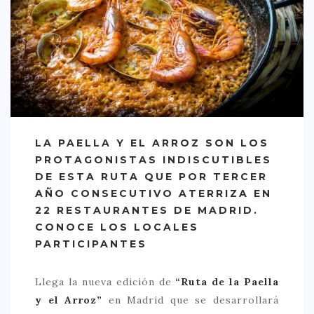
CREATIVA
DULCE
FUSIÓN
INDIA
ITALIANA
LATINA
LA PAELLA Y EL ARROZ SON LOS
MEDITERRÁNEA
PROTAGONISTAS INDISCUTIBLES
DE ESTA RUTA QUE POR TERCER
SALUDABLE
AÑO CONSECUTIVO ATERRIZA EN
TAPAS
22 RESTAURANTES DE MADRID.
CONOCE LOS LOCALES
TRADICIONAL
PARTICIPANTES
PRECIO
Llega la nueva edición de
“Ruta de la Paella
< 25 €
y el Arroz”
en Madrid que se desarrollará
25 – 50 €