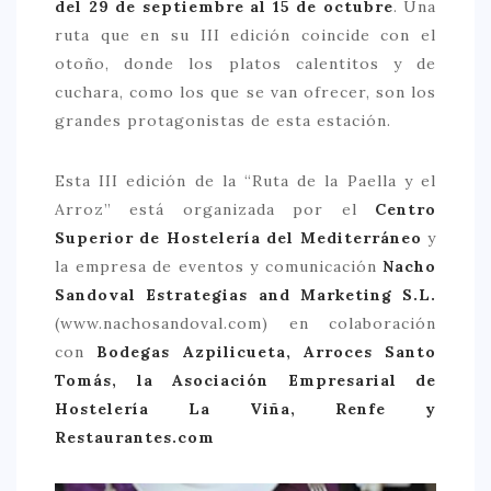
del 29 de septiembre al 15 de octubre
. Una
> 50 €
ruta que en su III edición coincide con el
otoño, donde los platos calentitos y de
NUESTROS FAVORITOS
cuchara, como los que se van ofrecer, son los
LIFESTYLE
grandes protagonistas de esta estación.
BEAUTY
Esta III edición de la “Ruta de la Paella y el
CONOCIENDO A …
Arroz” está organizada por el
Centro
Superior de Hostelería del Mediterráneo
y
ESCAPADAS
la empresa de eventos y comunicación
Nacho
EVENTOS POP UP
Sandoval Estrategias and Marketing S.L.
GOURMET
(www.nachosandoval.com) en colaboración
con
Bodegas Azpilicueta, Arroces Santo
HEALTHY
Tomás, la Asociación Empresarial de
SELECCIONES MESADE2
Hostelería La Viña, Renfe y
Restaurantes.com
MAPA
POR SUS BAÑOS…