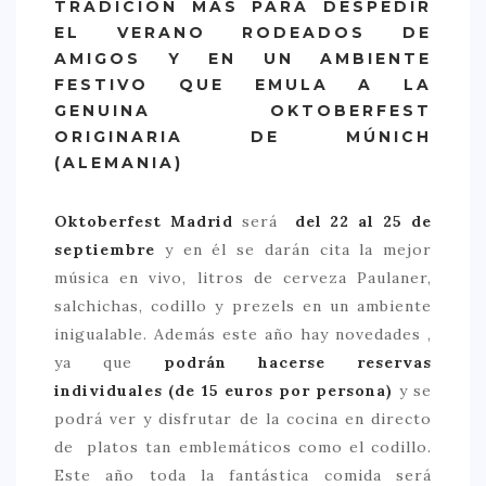
TRADICIÓN MÁS PARA DESPEDIR
EL VERANO RODEADOS DE
> 50 €
AMIGOS Y EN UN AMBIENTE
NUESTROS FAVORITOS
FESTIVO QUE EMULA A LA
GENUINA
OKTOBERFEST
LIFESTYLE
ORIGINARIA DE MÚNICH
BEAUTY
(ALEMANIA)
CONOCIENDO A …
Oktoberfest Madrid
será
del 22 al 25 de
ESCAPADAS
septiembre
y en él se darán cita la mejor
EVENTOS POP UP
música en vivo, litros de cerveza Paulaner,
salchichas, codillo y prezels en un ambiente
GOURMET
inigualable. Además este año hay novedades ,
HEALTHY
ya que
podrán hacerse reservas
individuales (de 15 euros por persona)
y se
SELECCIONES MESADE2
podrá ver y disfrutar de la cocina en directo
MAPA
de platos tan emblemáticos como el codillo.
Este año toda la fantástica comida será
POR SUS BAÑOS…