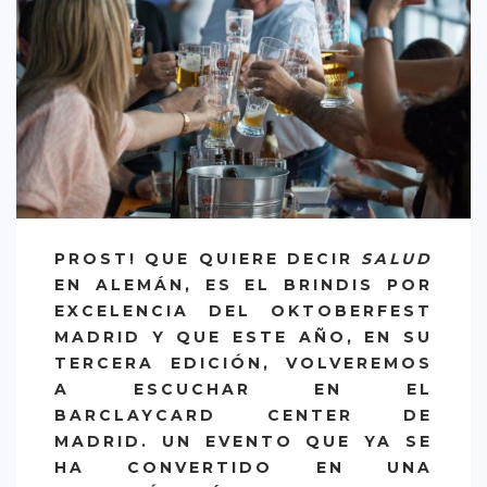
CREATIVA
DULCE
FUSIÓN
INDIA
ITALIANA
LATINA
MEDITERRÁNEA
PROST! QUE QUIERE DECIR
SALUD
EN ALEMÁN, ES EL BRINDIS POR
SALUDABLE
EXCELENCIA DEL OKTOBERFEST
TAPAS
MADRID
Y QUE ESTE AÑO, EN SU
TERCERA EDICIÓN, VOLVEREMOS
TRADICIONAL
A ESCUCHAR EN EL
PRECIO
BARCLAYCARD CENTER DE
MADRID
.
UN EVENTO
QUE YA SE
< 25 €
HA CONVERTIDO EN UNA
25 – 50 €