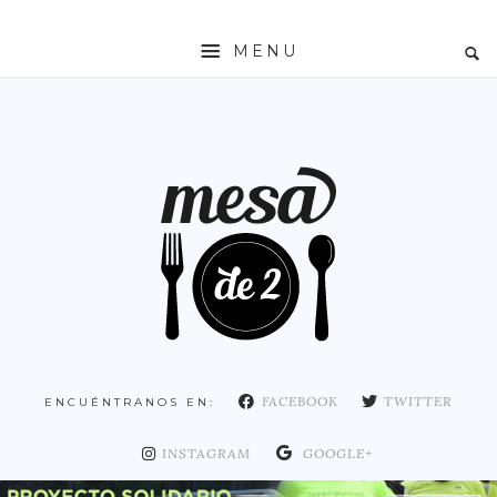
MENU
INICIO
MESADE2
RESTAURANTES
ZONAS
ESPAÑA
COMUNIDAD DE MADRID
MADRID
FACEBOOK
TWITTER
ENCUÉNTRANOS EN:
DISTRITO ARGANZUELA
DISTRITO CENTRO
INSTAGRAM
GOOGLE+
DISTRITO CHAMARTÍN