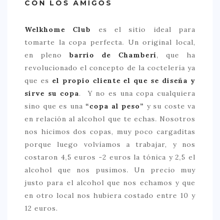
CON LOS AMIGOS
> 50 €
Welkhome Club
es el sitio ideal para
NUESTROS FAVORITOS
tomarte la copa perfecta. Un original local,
LIFESTYLE
en pleno
barrio de Chamberí
, que ha
revolucionado el concepto de la coctelería ya
BEAUTY
que es
el propio cliente el que se diseña y
CONOCIENDO A …
sirve su copa
. Y no es una copa cualquiera
sino que es una
“copa al peso”
y su coste va
ESCAPADAS
en relación al alcohol que te echas. Nosotros
EVENTOS POP UP
nos hicimos dos copas, muy poco cargaditas
GOURMET
porque luego volvíamos a trabajar, y nos
costaron 4,5 euros -2 euros la tónica y 2,5 el
HEALTHY
alcohol que nos pusimos. Un precio muy
SELECCIONES MESADE2
justo para el alcohol que nos echamos y que
en otro local nos hubiera costado entre 10 y
MAPA
12 euros.
POR SUS BAÑOS…