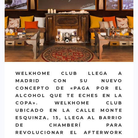
CREATIVA
DULCE
FUSIÓN
INDIA
ITALIANA
LATINA
MEDITERRÁNEA
WELKHOME CLUB LLEGA A
MADRID CON SU NUEVO
SALUDABLE
CONCEPTO DE «PAGA POR EL
TAPAS
ALCOHOL QUE TE ECHES EN LA
COPA». WELKHOME CLUB
TRADICIONAL
UBICADO EN LA CALLE MONTE
PRECIO
ESQUINZA, 15, LLEGA AL BARRIO
DE CHAMBERÍ PARA
< 25 €
REVOLUCIONAR EL AFTERWORK
25 – 50 €