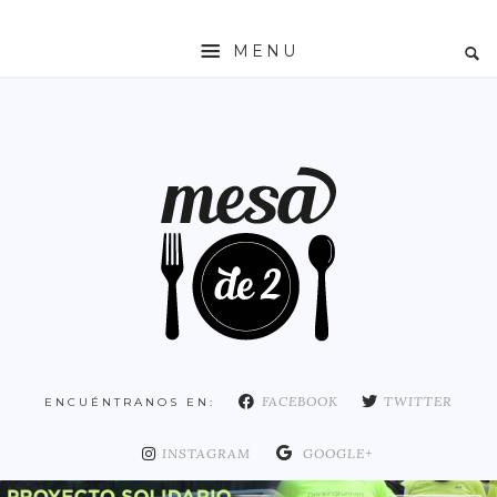
MENU
INICIO
MESADE2
RESTAURANTES
ZONAS
ESPAÑA
COMUNIDAD DE MADRID
MADRID
FACEBOOK
TWITTER
ENCUÉNTRANOS EN:
DISTRITO ARGANZUELA
DISTRITO CENTRO
INSTAGRAM
GOOGLE+
DISTRITO CHAMARTÍN