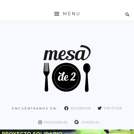
MENU
INICIO
MESADE2
RESTAURANTES
ZONAS
ESPAÑA
COMUNIDAD DE MADRID
MADRID
FACEBOOK
TWITTER
ENCUÉNTRANOS EN:
DISTRITO ARGANZUELA
DISTRITO CENTRO
INSTAGRAM
GOOGLE+
DISTRITO CHAMARTÍN