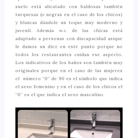
suelo está alicatado con baldosas también
> 50 €
turquesas (o negras en el caso de los chicos)
NUESTROS FAVORITOS
y blancas dándole un toque muy moderno y
juvenil. Además w.c. de las chicas está
LIFESTYLE
adaptado a personas con discapacidad asique
BEAUTY
le damos un diez en este punto porque no
todos los restaurantes cuidan ese aspecto.
CONOCIENDO A …
Los indicativos de los baños son también muy
ESCAPADAS
originales porque en el caso de las mujeres
EVENTOS POP UP
el número “0” de 90 es el símbolo que indica
el sexo femenino y en el caso de los chicos el
GOURMET
“0” es el que indica el sexo masculino.
HEALTHY
SELECCIONES MESADE2
MAPA
POR SUS BAÑOS…