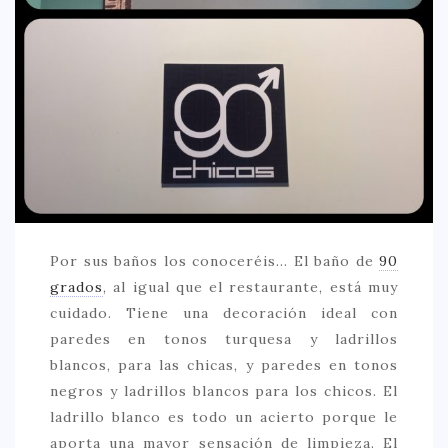
CREATIVA
DULCE
FUSIÓN
INDIA
ITALIANA
LATINA
MEDITERRÁNEA
Por sus baños los conoceréis… El baño de
90
SALUDABLE
grados
, al igual que el restaurante, está muy
TAPAS
cuidado. Tiene una decoración ideal con
TRADICIONAL
paredes en tonos turquesa y ladrillos
blancos, para las chicas, y paredes en tonos
PRECIO
negros y ladrillos blancos para los chicos. El
< 25 €
ladrillo blanco es todo un acierto porque le
25 – 50 €
aporta una mayor sensación de limpieza. El