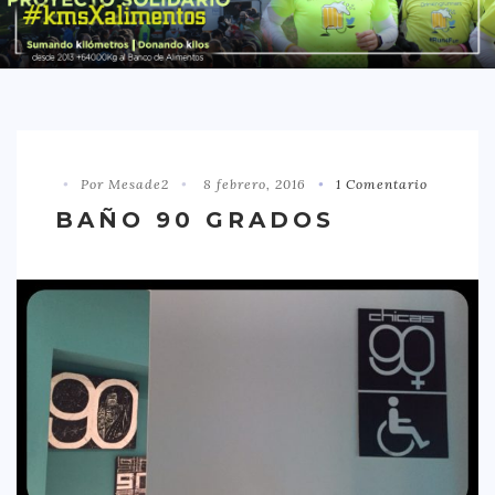
DISTRITO CHAMBERÍ
DISTRITO HORTALEZA
DISTRITO LATINA
DISTRITO MONCLÓA ARAVACA
Por Mesade2
8 febrero, 2016
1 Comentario
DISTRITO RETIRO
BAÑO 90 GRADOS
DISTRITO SALAMANCA
DISTRITO TETUÁN
OTROS
TIPO DE COMIDA
AMERICANA
ASIÁTICA
CARNES