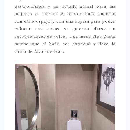
gastronómica y un detalle genial para las
> 50 €
mujeres es que en el propio baño cuentan
NUESTROS FAVORITOS
con otro espejo y con una repisa para poder
colocar sus cosas si quieren darse un
LIFESTYLE
retoque antes de volver a su mesa. Nos gusta
BEAUTY
mucho que el baño sea especial y lleve la
firma de Álvaro e Iván.
CONOCIENDO A …
ESCAPADAS
EVENTOS POP UP
GOURMET
HEALTHY
SELECCIONES MESADE2
MAPA
POR SUS BAÑOS…