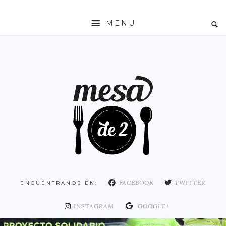
MENU
INICIO
MESADE2
RESTAURANTES
ZONAS
ESPAÑA
COMUNIDAD DE MADRID
MADRID
FACEBOOK
TWITTER
ENCUÉNTRANOS EN:
DISTRITO ARGANZUELA
DISTRITO CENTRO
INSTAGRAM
GOOGLE+
DISTRITO CHAMARTÍN