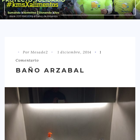
DISTRITO CHAMBERÍ
DISTRITO HORTALEZA
DISTRITO LATINA
DISTRITO MONCLÓA ARAVACA
Por Mesade2
1 diciembre, 2014
1
DISTRITO RETIRO
Comentario
DISTRITO SALAMANCA
BAÑO ARZABAL
DISTRITO TETUÁN
OTROS
TIPO DE COMIDA
AMERICANA
ASIÁTICA
CARNES