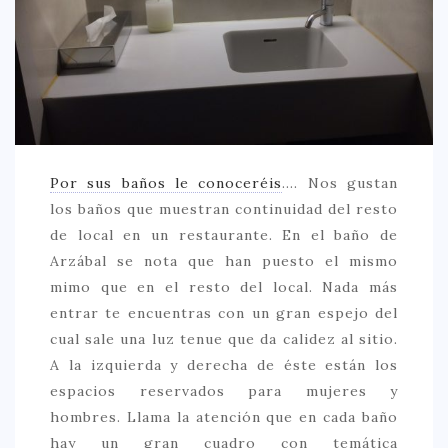
CREATIVA
DULCE
FUSIÓN
INDIA
ITALIANA
Por sus baños le conoceréis
…. Nos gustan
LATINA
los baños que muestran continuidad del resto
MEDITERRÁNEA
de local en un restaurante. En el baño de
Arzábal se nota que han puesto el mismo
SALUDABLE
mimo que en el resto del local. Nada más
TAPAS
entrar te encuentras con un gran espejo del
TRADICIONAL
cual sale una luz tenue que da calidez al sitio.
A la izquierda y derecha de éste están los
PRECIO
espacios reservados para mujeres y
< 25 €
hombres. Llama la atención que en cada baño
hay un gran cuadro con temática
25 – 50 €