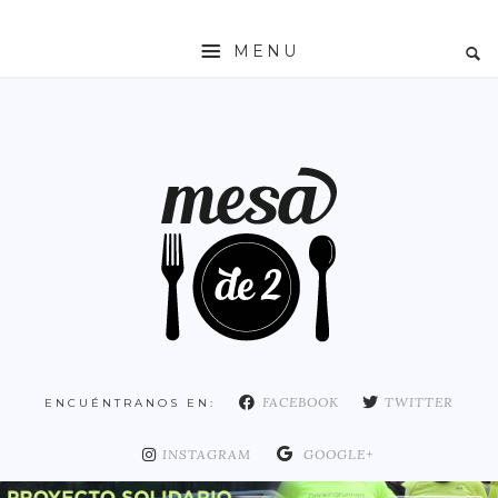
MENU
INICIO
MESADE2
RESTAURANTES
ZONAS
ESPAÑA
COMUNIDAD DE MADRID
MADRID
FACEBOOK
TWITTER
ENCUÉNTRANOS EN:
DISTRITO ARGANZUELA
DISTRITO CENTRO
INSTAGRAM
GOOGLE+
DISTRITO CHAMARTÍN