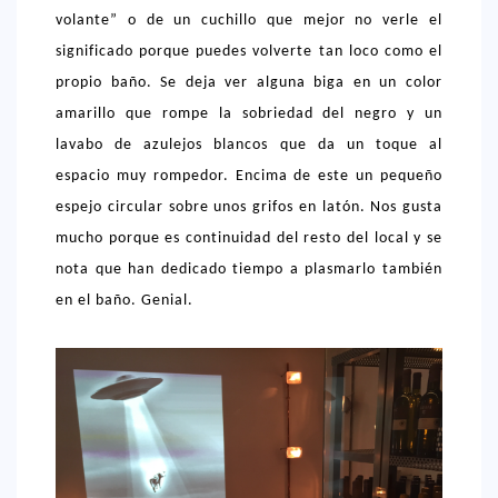
volante” o de un cuchillo que mejor no verle el
> 50 €
significado porque puedes volverte tan loco como el
NUESTROS FAVORITOS
propio baño. Se deja ver alguna biga en un color
amarillo que rompe la sobriedad del negro y un
LIFESTYLE
lavabo de azulejos blancos que da un toque al
BEAUTY
espacio muy rompedor. Encima de este un pequeño
CONOCIENDO A …
espejo circular sobre unos grifos en latón. Nos gusta
mucho porque es continuidad del resto del local y se
ESCAPADAS
nota que han dedicado tiempo a plasmarlo también
EVENTOS POP UP
en el baño. Genial.
GOURMET
HEALTHY
SELECCIONES MESADE2
MAPA
POR SUS BAÑOS…