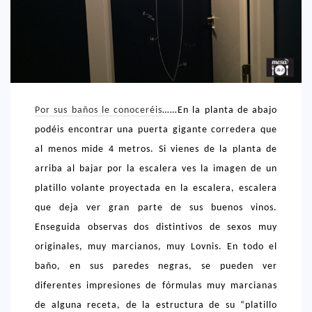
CREATIVA
DULCE
FUSIÓN
INDIA
ITALIANA
Por sus baños le conoceréis
……En la planta de abajo
podéis encontrar una puerta gigante corredera que
LATINA
al menos mide 4 metros. Si vienes de la planta de
MEDITERRÁNEA
arriba al bajar por la escalera ves la imagen de un
SALUDABLE
platillo volante proyectada en la escalera, escalera
TAPAS
que deja ver gran parte de sus buenos vinos.
Enseguida observas dos distintivos de sexos muy
TRADICIONAL
originales, muy marcianos, muy Lovnis. En todo el
PRECIO
baño, en sus paredes negras, se pueden ver
< 25 €
diferentes impresiones de fórmulas muy marcianas
de alguna receta, de la estructura de su “platillo
25 – 50 €