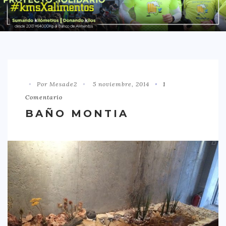
DISTRITO CHAMBERÍ
DISTRITO HORTALEZA
DISTRITO LATINA
DISTRITO MONCLÓA ARAVACA
Por Mesade2
5 noviembre, 2014
1
DISTRITO RETIRO
Comentario
DISTRITO SALAMANCA
BAÑO MONTIA
DISTRITO TETUÁN
OTROS
TIPO DE COMIDA
AMERICANA
ASIÁTICA
CARNES