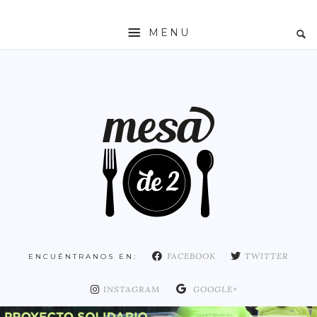
MENU
INICIO
MESADE2
RESTAURANTES
ZONAS
ESPAÑA
COMUNIDAD DE MADRID
MADRID
FACEBOOK
TWITTER
ENCUÉNTRANOS EN:
DISTRITO ARGANZUELA
DISTRITO CENTRO
INSTAGRAM
GOOGLE+
DISTRITO CHAMARTÍN