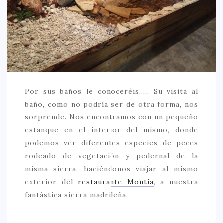
CREATIVA
DULCE
FUSIÓN
INDIA
ITALIANA
Por sus baños le conoceréis….. Su visita al
LATINA
baño, como no podría ser de otra forma, nos
MEDITERRÁNEA
sorprende. Nos encontramos con un pequeño
estanque en el interior del mismo, donde
SALUDABLE
podemos ver diferentes especies de peces
TAPAS
rodeado de vegetación y pedernal de la
TRADICIONAL
misma sierra, haciéndonos viajar al mismo
exterior del
restaurante Montia
, a nuestra
PRECIO
fantástica sierra madrileña.
< 25 €
25 – 50 €