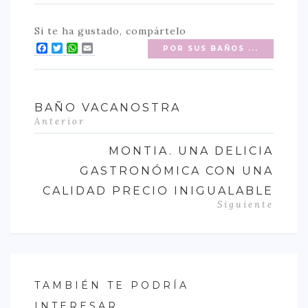
> 50 €
Si te ha gustado, compártelo
NUESTROS FAVORITOS
Facebook
Twitter
WhatsApp
Email
POR SUS BAÑOS ...
LIFESTYLE
BEAUTY
BAÑO VACANOSTRA
Anterior
CONOCIENDO A …
MONTIA. UNA DELICIA
ESCAPADAS
GASTRONÓMICA CON UNA
EVENTOS POP UP
CALIDAD PRECIO INIGUALABLE
GOURMET
Siguiente
HEALTHY
SELECCIONES MESADE2
MAPA
TAMBIÉN TE PODRÍA
POR SUS BAÑOS…
INTERESAR