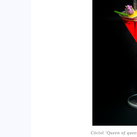
Cóctel ‘Queen of quee