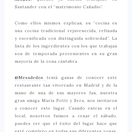
Santander con el “matrimonio Cañadio”.
> 50 €
NUESTROS FAVORITOS
Como ellos mismos explican, su “cocina es
una cocina tradicional rejuvenecida, refinada
LIFESTYLE
y escenificada con distinguida sobriedad”. La
BEAUTY
lista de los ingredientes con los que trabajan
son de temporada provenientes en su gran
CONOCIENDO A …
mayoría de la zona cántabra.
ESCAPADAS
EVENTOS POP UP
@Mesadedos
teniá ganas de conocer este
restaurante tan vitoreado en Madrid y de la
GOURMET
mano de una de sus mayores fan, nuestra
HEALTHY
gran amiga Maria Potti y Sera, nos invitaron
SELECCIONES MESADE2
a conocer este lugar. Cuando entras en el
local, nosotros fuimos a cenar el sábado,
MAPA
puedes ver que el éxito del lugar hace que
POR SUS BAÑOS…
esté completo en todas sus diferentes zonas.