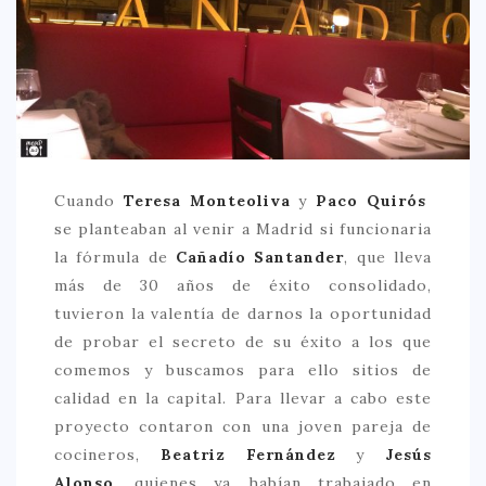
CREATIVA
DULCE
FUSIÓN
INDIA
ITALIANA
Cuando
Teresa Monteoliva
y
Paco Quirós
LATINA
se planteaban al venir a Madrid si funcionaria
MEDITERRÁNEA
la fórmula de
Cañadío Santander
, que lleva
SALUDABLE
más de 30 años de éxito consolidado,
tuvieron la valentía de darnos la oportunidad
TAPAS
de probar el secreto de su éxito a los que
TRADICIONAL
comemos y buscamos para ello sitios de
calidad en la capital. Para llevar a cabo este
PRECIO
proyecto contaron con una joven pareja de
< 25 €
cocineros,
Beatriz Fernández
y
Jesús
25 – 50 €
Alonso
, quienes ya habían trabajado en