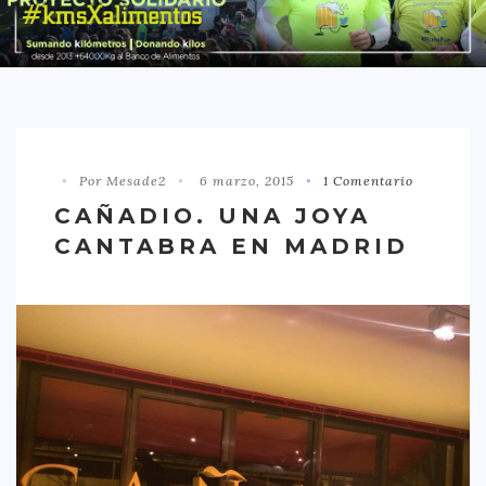
DISTRITO CHAMBERÍ
DISTRITO HORTALEZA
DISTRITO LATINA
DISTRITO MONCLÓA ARAVACA
Por Mesade2
6 marzo, 2015
1 Comentario
DISTRITO RETIRO
CAÑADIO. UNA JOYA
DISTRITO SALAMANCA
CANTABRA EN MADRID
DISTRITO TETUÁN
OTROS
TIPO DE COMIDA
AMERICANA
ASIÁTICA
CARNES