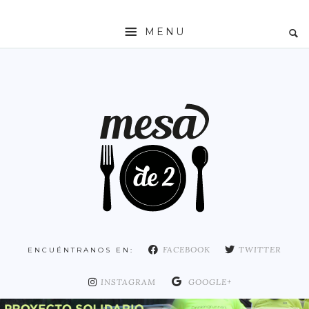
MENU
INICIO
MESADE2
RESTAURANTES
ZONAS
ESPAÑA
COMUNIDAD DE MADRID
MADRID
FACEBOOK
TWITTER
ENCUÉNTRANOS EN:
DISTRITO ARGANZUELA
DISTRITO CENTRO
INSTAGRAM
GOOGLE+
DISTRITO CHAMARTÍN