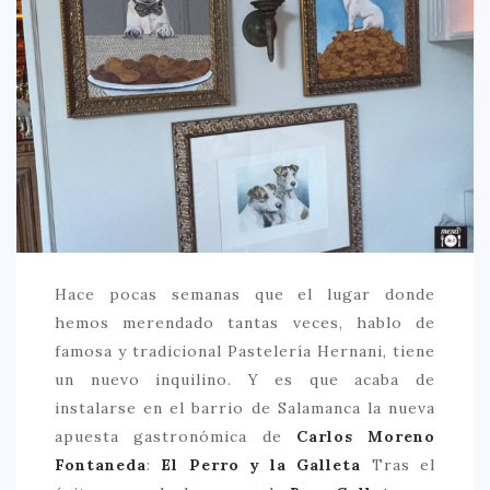
CREATIVA
DULCE
FUSIÓN
INDIA
ITALIANA
LATINA
MEDITERRÁNEA
SALUDABLE
Hace pocas semanas que el lugar donde
hemos merendado tantas veces, hablo de
TAPAS
famosa y tradicional Pastelería Hernani, tiene
TRADICIONAL
un nuevo inquilino. Y es que acaba de
PRECIO
instalarse en el barrio de Salamanca la nueva
apuesta gastronómica de
Carlos Moreno
< 25 €
Fontaneda
:
El Perro y la Galleta
Tras el
25 – 50 €