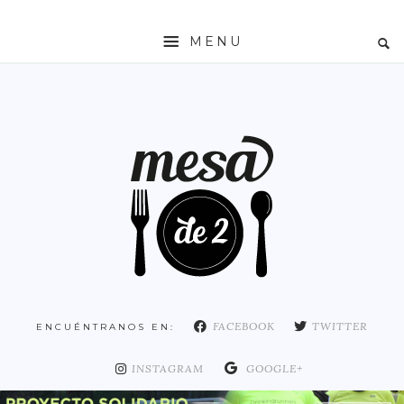
MENU
INICIO
MESADE2
RESTAURANTES
ZONAS
ESPAÑA
COMUNIDAD DE MADRID
MADRID
FACEBOOK
TWITTER
ENCUÉNTRANOS EN:
DISTRITO ARGANZUELA
DISTRITO CENTRO
INSTAGRAM
GOOGLE+
DISTRITO CHAMARTÍN