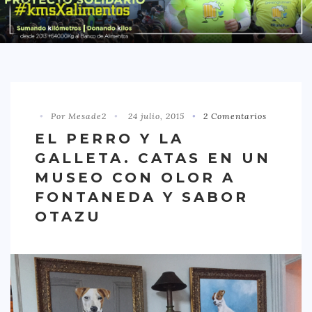
DISTRITO CHAMBERÍ
DISTRITO HORTALEZA
DISTRITO LATINA
DISTRITO MONCLÓA ARAVACA
Por Mesade2
24 julio, 2015
2 Comentarios
DISTRITO RETIRO
EL PERRO Y LA
DISTRITO SALAMANCA
GALLETA. CATAS EN UN
DISTRITO TETUÁN
MUSEO CON OLOR A
OTROS
FONTANEDA Y SABOR
OTAZU
TIPO DE COMIDA
AMERICANA
ASIÁTICA
CARNES