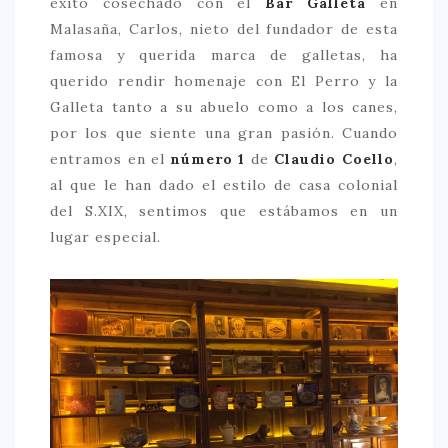
éxito cosechado con el
Bar Galleta
en
Malasaña, Carlos, nieto del fundador de esta
> 50 €
famosa y querida marca de galletas, ha
NUESTROS FAVORITOS
querido rendir homenaje con El Perro y la
LIFESTYLE
Galleta tanto a su abuelo como a los canes,
por los que siente una gran pasión. Cuando
BEAUTY
entramos en el
número 1
de
Claudio Coello
,
CONOCIENDO A …
al que le han dado el estilo de casa colonial
del S.XIX, sentimos que estábamos en un
ESCAPADAS
lugar especial.
EVENTOS POP UP
GOURMET
HEALTHY
SELECCIONES MESADE2
MAPA
POR SUS BAÑOS…