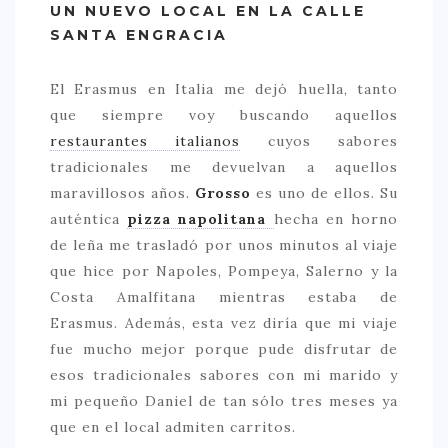
UN NUEVO LOCAL EN LA CALLE
> 50 €
SANTA ENGRACIA
NUESTROS FAVORITOS
El Erasmus en Italia me dejó huella, tanto
LIFESTYLE
que siempre voy buscando aquellos
restaurantes italianos
cuyos sabores
BEAUTY
tradicionales me devuelvan a aquellos
CONOCIENDO A …
maravillosos años.
Grosso
es uno de ellos. Su
auténtica
pizza napolitana
hecha en horno
ESCAPADAS
de leña me trasladó por unos minutos al viaje
EVENTOS POP UP
que hice por Napoles, Pompeya, Salerno y la
GOURMET
Costa Amalfitana mientras estaba de
Erasmus. Además, esta vez diría que mi viaje
HEALTHY
fue mucho mejor porque pude disfrutar de
SELECCIONES MESADE2
esos tradicionales sabores con mi marido y
mi pequeño Daniel de tan sólo tres meses ya
MAPA
que en el local admiten carritos.
POR SUS BAÑOS…