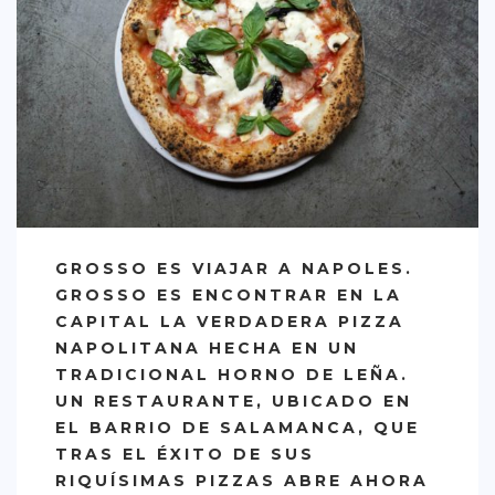
CREATIVA
DULCE
FUSIÓN
INDIA
ITALIANA
LATINA
MEDITERRÁNEA
GROSSO ES VIAJAR A NAPOLES.
SALUDABLE
GROSSO ES ENCONTRAR EN LA
CAPITAL LA VERDADERA PIZZA
TAPAS
NAPOLITANA HECHA EN UN
TRADICIONAL
TRADICIONAL HORNO DE LEÑA.
UN RESTAURANTE, UBICADO EN
PRECIO
EL BARRIO DE SALAMANCA, QUE
< 25 €
TRAS EL ÉXITO DE SUS
RIQUÍSIMAS PIZZAS ABRE AHORA
25 – 50 €