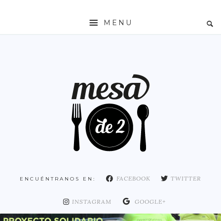
MENU
INICIO
MESADE2
RESTAURANTES
ZONAS
ESPAÑA
COMUNIDAD DE MADRID
MADRID
FACEBOOK
TWITTER
ENCUÉNTRANOS EN:
DISTRITO ARGANZUELA
DISTRITO CENTRO
INSTAGRAM
GOOGLE+
DISTRITO CHAMARTÍN