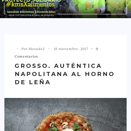
DISTRITO CHAMBERÍ
DISTRITO HORTALEZA
DISTRITO LATINA
DISTRITO MONCLÓA ARAVACA
Por Mesade2
16 noviembre, 2017
0
DISTRITO RETIRO
Comentarios
DISTRITO SALAMANCA
GROSSO. AUTÉNTICA
DISTRITO TETUÁN
NAPOLITANA AL HORNO
OTROS
DE LEÑA
TIPO DE COMIDA
AMERICANA
ASIÁTICA
CARNES