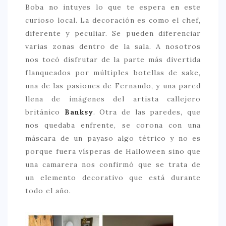
Boba no intuyes lo que te espera en este
> 50 €
curioso local. La decoración es como el chef,
diferente y peculiar. Se pueden diferenciar
NUESTROS FAVORITOS
varias zonas dentro de la sala. A nosotros
LIFESTYLE
nos tocó disfrutar de la parte más divertida
flanqueados por múltiples botellas de sake,
BEAUTY
una de las pasiones de Fernando, y una pared
CONOCIENDO A …
llena de imágenes del artista callejero
ESCAPADAS
británico
Banksy
. Otra de las paredes, que
nos quedaba enfrente, se corona con una
EVENTOS POP UP
máscara de un payaso algo tétrico y no es
GOURMET
porque fuera vísperas de Halloween sino que
una camarera nos confirmó que se trata de
HEALTHY
un elemento decorativo que está durante
SELECCIONES MESADE2
todo el año.
MAPA
POR SUS BAÑOS…