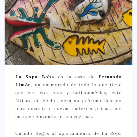
CREATIVA
DULCE
FUSIÓN
INDIA
ITALIANA
LATINA
MEDITERRÁNEA
La Sopa Boba
es la casa de
Fernando
SALUDABLE
Limón
, un enamorado de todo lo que tiene
TAPAS
que ver con Asia y Latinoamérica, este
último, de hecho, será su próximo destino
TRADICIONAL
para encontrar nuevas materias primas con
PRECIO
las que reinventarse una vez más.
< 25 €
Cuando llegas al aparcamiento de La Sopa
25 – 50 €