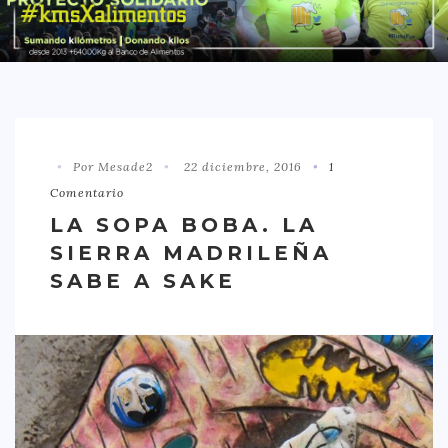
DISTRITO CHAMBERÍ
DISTRITO HORTALEZA
DISTRITO LATINA
DISTRITO MONCLÓA ARAVACA
Por Mesade2
22 diciembre, 2016
1
DISTRITO RETIRO
Comentario
DISTRITO SALAMANCA
LA SOPA BOBA. LA
DISTRITO TETUÁN
SIERRA MADRILEÑA
OTROS
SABE A SAKE
TIPO DE COMIDA
AMERICANA
ASIÁTICA
CARNES