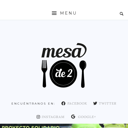
MENU
INICIO
MESADE2
RESTAURANTES
ZONAS
ESPAÑA
COMUNIDAD DE MADRID
MADRID
FACEBOOK
TWITTER
ENCUÉNTRANOS EN:
DISTRITO ARGANZUELA
DISTRITO CENTRO
INSTAGRAM
GOOGLE+
DISTRITO CHAMARTÍN