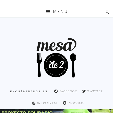
MENU
INICIO
MESADE2
RESTAURANTES
ZONAS
ESPAÑA
COMUNIDAD DE MADRID
MADRID
FACEBOOK
TWITTER
ENCUÉNTRANOS EN:
DISTRITO ARGANZUELA
DISTRITO CENTRO
INSTAGRAM
GOOGLE+
DISTRITO CHAMARTÍN