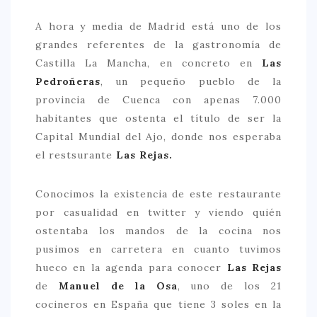
> 50 €
A hora y media de Madrid está uno de los
grandes referentes de la gastronomía de
NUESTROS FAVORITOS
Castilla La Mancha, en concreto en
Las
LIFESTYLE
Pedroñeras
, un pequeño pueblo de la
provincia de Cuenca con apenas 7.000
BEAUTY
habitantes que ostenta el título de ser la
CONOCIENDO A …
Capital Mundial del Ajo, donde nos esperaba
el restsurante
Las Rejas.
ESCAPADAS
EVENTOS POP UP
Conocimos la existencia de este restaurante
GOURMET
por casualidad en twitter y viendo quién
ostentaba los mandos de la cocina nos
HEALTHY
pusimos en carretera en cuanto tuvimos
SELECCIONES MESADE2
hueco en la agenda para conocer
Las Rejas
MAPA
de
Manuel de la Osa
, uno de los 21
cocineros en España que tiene 3 soles en la
POR SUS BAÑOS…