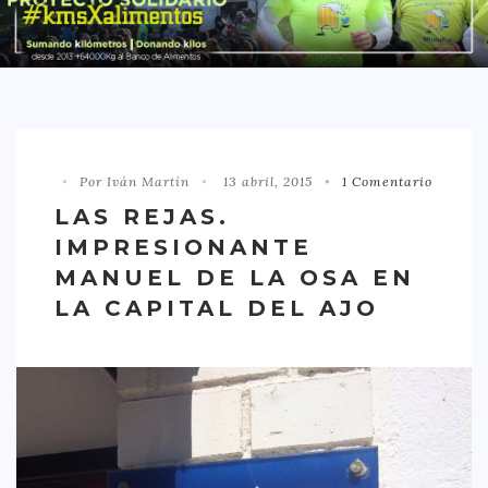
DISTRITO CHAMBERÍ
DISTRITO HORTALEZA
DISTRITO LATINA
DISTRITO MONCLÓA ARAVACA
Por Iván Martín
13 abril, 2015
1 Comentario
DISTRITO RETIRO
LAS REJAS.
DISTRITO SALAMANCA
IMPRESIONANTE
DISTRITO TETUÁN
MANUEL DE LA OSA EN
OTROS
LA CAPITAL DEL AJO
TIPO DE COMIDA
AMERICANA
ASIÁTICA
CARNES