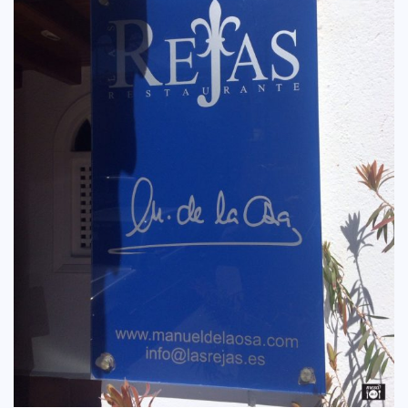
CREATIVA
DULCE
FUSIÓN
INDIA
ITALIANA
LATINA
MEDITERRÁNEA
SALUDABLE
TAPAS
TRADICIONAL
PRECIO
< 25 €
25 – 50 €