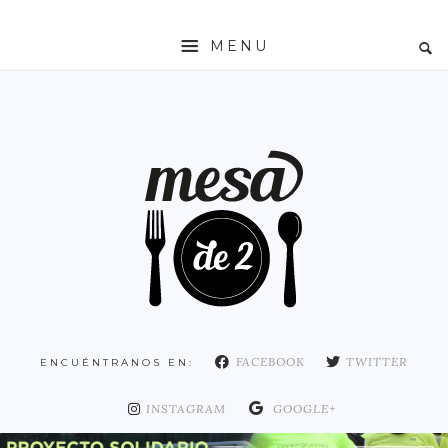
MENU
INICIO
MESADE2
RESTAURANTES
ZONAS
ESPAÑA
COMUNIDAD DE MADRID
MADRID
FACEBOOK
TWITTER
ENCUÉNTRANOS EN:
DISTRITO ARGANZUELA
DISTRITO CENTRO
INSTAGRAM
GOOGLE+
DISTRITO CHAMARTÍN