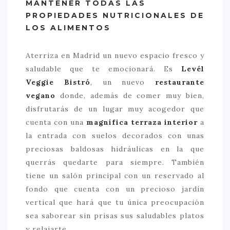
MANTENER TODAS LAS
PROPIEDADES NUTRICIONALES DE
> 50 €
LOS ALIMENTOS
NUESTROS FAVORITOS
LIFESTYLE
Aterriza en Madrid un nuevo espacio fresco y
saludable que te emocionará. Es
Levél
BEAUTY
Veggie Bistró
, un nuevo
restaurante
CONOCIENDO A …
vegano
donde, además de comer muy bien,
disfrutarás de un lugar muy acogedor que
ESCAPADAS
cuenta con una
magnífica terraza interior
a
EVENTOS POP UP
la entrada con suelos decorados con unas
preciosas baldosas hidráulicas en la que
GOURMET
querrás quedarte para siempre. También
HEALTHY
tiene un salón principal con un reservado al
SELECCIONES MESADE2
fondo que cuenta con un precioso jardín
vertical que hará que tu única preocupación
MAPA
sea saborear sin prisas sus saludables platos
POR SUS BAÑOS…
y relajarte.