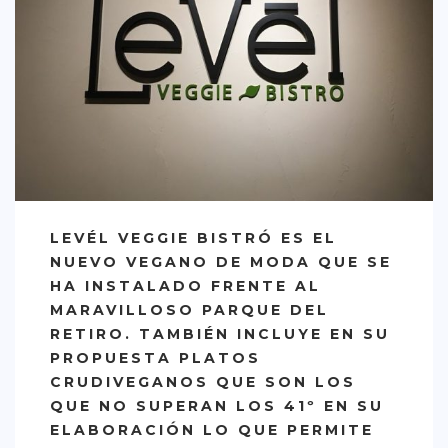
CREATIVA
DULCE
FUSIÓN
INDIA
ITALIANA
LATINA
MEDITERRÁNEA
LEVÉL VEGGIE BISTRÓ ES EL
NUEVO VEGANO DE MODA QUE SE
SALUDABLE
HA INSTALADO FRENTE AL
TAPAS
MARAVILLOSO PARQUE DEL
RETIRO. TAMBIÉN INCLUYE EN SU
TRADICIONAL
PROPUESTA PLATOS
PRECIO
CRUDIVEGANOS QUE SON LOS
QUE NO SUPERAN LOS 41º EN SU
< 25 €
ELABORACIÓN LO QUE PERMITE
25 – 50 €