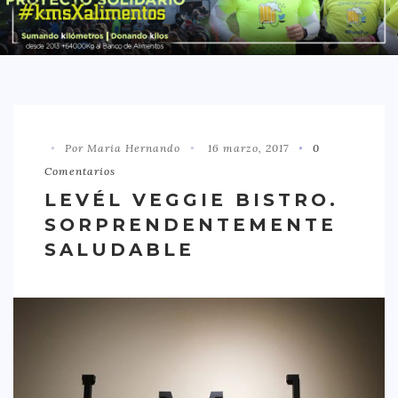
DISTRITO CHAMBERÍ
DISTRITO HORTALEZA
DISTRITO LATINA
DISTRITO MONCLÓA ARAVACA
Por Maria Hernando
16 marzo, 2017
0
DISTRITO RETIRO
Comentarios
DISTRITO SALAMANCA
LEVÉL VEGGIE BISTRO.
DISTRITO TETUÁN
SORPRENDENTEMENTE
OTROS
SALUDABLE
TIPO DE COMIDA
AMERICANA
ASIÁTICA
CARNES