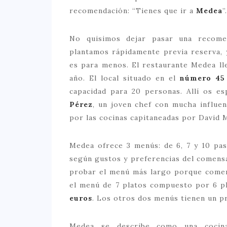
recomendación: “Tienes que ir a
Medea
”.
No quisimos dejar pasar una recomen
plantamos rápidamente previa reserva, 
es para menos. El restaurante Medea ll
año. El local situado en el
número 45 
capacidad para 20 personas. Allí os 
Pérez
, un joven chef con mucha influe
por las cocinas capitaneadas por David 
Medea ofrece 3 menús: de 6, 7 y 10 pas
según gustos y preferencias del comens
probar el menú más largo porque come
el menú de 7 platos compuesto por 6 p
euros
. Los otros dos menús tienen un p
Medea se describe como una cocina