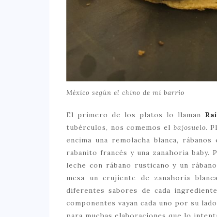
México según el chino de mi barrio
El primero de los platos lo llaman
Ra
tubérculos, nos comemos el
bajosuelo
. 
encima una remolacha blanca, rábanos 
rabanito francés y una zanahoria baby.
leche con rábano rusticano y un rábano
mesa un crujiente de zanahoria blanca
diferentes sabores de cada ingredient
componentes vayan cada uno por su lado 
para muchas elaboraciones que lo intent