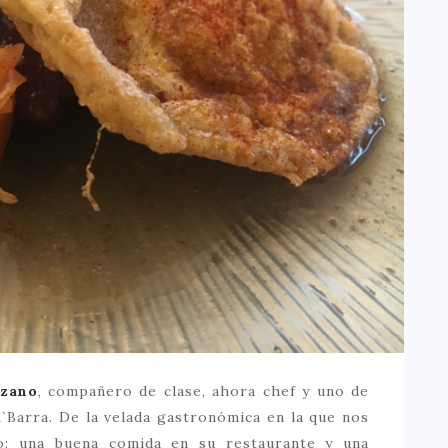
zano
, compañero de clase, ahora chef y uno de
A`Barra. De la velada gastronómica en la que nos
o: una buena comida en su restaurante y una