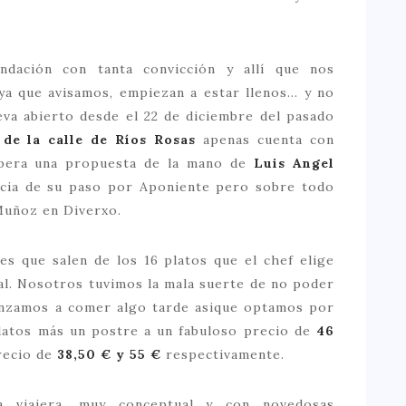
dación con tanta convicción y allí que nos
ya que avisamos, empiezan a estar llenos… y no
eva abierto desde el 22 de diciembre del pasado
de la calle de Ríos Rosas
apenas cuenta con
espera una propuesta de la mano de
Luis Angel
ncia de su paso por Aponiente pero sobre todo
Muñoz en Diverxo.
es que salen de los 16 platos que el chef elige
al. Nosotros tuvimos la mala suerte de no poder
nzamos a comer algo tarde asique optamos por
latos más un postre a un fabuloso precio de
46
recio de
38,50
€
y 55 €
respectivamente.
 viajera, muy conceptual y con novedosas