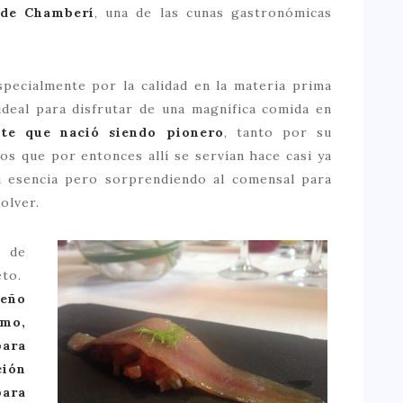
 de Chamberí
, una de las cunas gastronómicas
pecialmente por la calidad en la materia prima
 ideal para disfrutar de una magnífica comida en
nte que nació siendo pionero
, tanto por su
s que por entonces allí se servían hace casi ya
u esencia pero sorprendiendo al comensal para
olver.
l de
eto.
eño
imo,
para
ión
ara