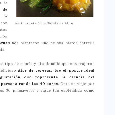
n la
i de
o y
con
Restaurante Gala Tataki de Atún
ntos
ción
arnes
nos plantaron uno de sus platos estrella
cía
te tipo de menús y el solomillo que nos trajeron
delicioso
Aire de cerezas,
fue
el postre
ideal
ustación que representa la esencia del
 persona ronda los 40 euros
. Date un viaje por
sus 30 primaveras y sigue tan espléndido como