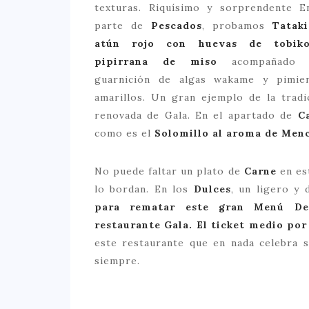
texturas. Riquísimo y sorprendente E
parte de
Pescados
, probamos
Tatak
atún rojo con huevas de tobik
pipirrana de miso
acompañado 
guarnición de algas wakame y pimie
amarillos. Un gran ejemplo de la tradi
renovada de Gala. En el apartado de
C
como es el
Solomillo al aroma de Men
No puede faltar un plato de
Carne
en es
lo bordan. En los
Dulces
, un ligero y 
para rematar este gran Menú Deg
restaurante Gala.
El ticket medio por
este restaurante que en nada celebra 
siempre.