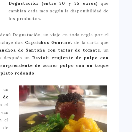
Degustación (entre 30 y 35 euros)
que
cambian cada mes según la disponibilidad de
los productos.
enú Degustación, un viaje en toda regla por el
incluye dos
Caprichos Gourmet
de la carta que
Anchoa de Santoña con tartar de tomate
, un
 y después un
Ravioli crujiente de pulpo con
sorprendente de comer pulpo con un toque
 plato redondo.
e un
 de
n el
 van
n el
 de