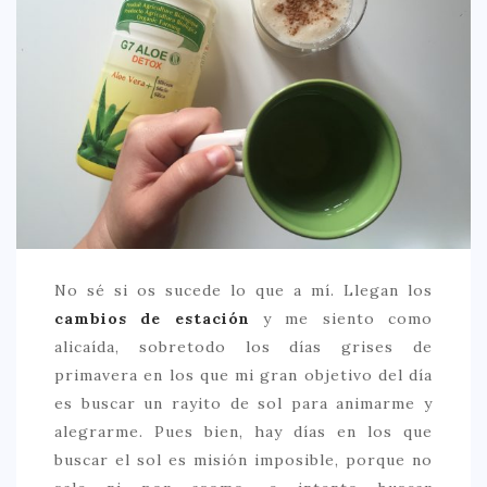
CREATIVA
DULCE
FUSIÓN
INDIA
ITALIANA
LATINA
MEDITERRÁNEA
SALUDABLE
No sé si os sucede lo que a mí. Llegan los
cambios de estación
y me siento como
TAPAS
alicaída, sobretodo los días grises de
TRADICIONAL
primavera en los que mi gran objetivo del día
PRECIO
es buscar un rayito de sol para animarme y
alegrarme. Pues bien, hay días en los que
< 25 €
buscar el sol es misión imposible, porque no
25 – 50 €