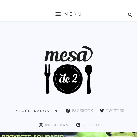
MENU
INICIO
MESADE2
RESTAURANTES
ZONAS
ESPAÑA
COMUNIDAD DE MADRID
MADRID
FACEBOOK
TWITTER
ENCUÉNTRANOS EN:
DISTRITO ARGANZUELA
DISTRITO CENTRO
INSTAGRAM
GOOGLE+
DISTRITO CHAMARTÍN