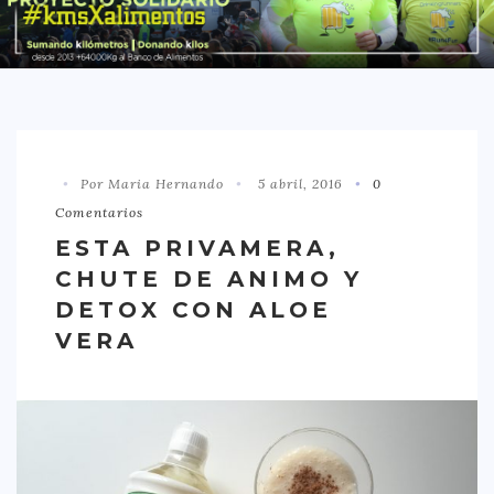
DISTRITO CHAMBERÍ
DISTRITO HORTALEZA
DISTRITO LATINA
DISTRITO MONCLÓA ARAVACA
Por Maria Hernando
5 abril, 2016
0
DISTRITO RETIRO
Comentarios
DISTRITO SALAMANCA
ESTA PRIVAMERA,
DISTRITO TETUÁN
CHUTE DE ANIMO Y
OTROS
DETOX CON ALOE
VERA
TIPO DE COMIDA
AMERICANA
ASIÁTICA
CARNES