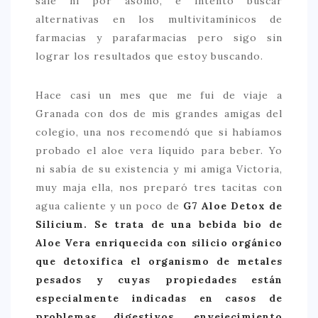
sale ni por asomo, e intento buscar
alternativas en los multivitamínicos de
> 50 €
farmacias y parafarmacias pero sigo sin
NUESTROS FAVORITOS
lograr los resultados que estoy buscando.
LIFESTYLE
Hace casi un mes que me fui de viaje a
BEAUTY
Granada con dos de mis grandes amigas del
CONOCIENDO A …
colegio, una nos recomendó que si habíamos
probado el aloe vera líquido para beber. Yo
ESCAPADAS
ni sabía de su existencia y mi amiga Victoria,
EVENTOS POP UP
muy maja ella, nos preparó tres tacitas con
agua caliente y un poco de
G7 Aloe Detox de
GOURMET
Silicium. Se trata de una bebida bio de
HEALTHY
Aloe Vera enriquecida con silicio orgánico
SELECCIONES MESADE2
que detoxifica el organismo de metales
pesados y cuyas propiedades están
MAPA
especialmente indicadas en casos de
POR SUS BAÑOS…
problemas digestivos, envejecimiento