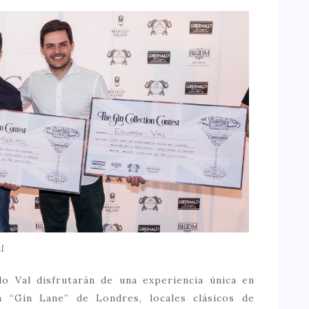
l
o Val disfrutarán de una experiencia única en
a “Gin Lane” de Londres, locales clásicos de