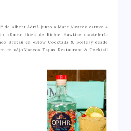
41º de Albert Adrià junto a Marc Álvarez estuvo 4
to «Enter Ibiza de Richie Hawtin» (coctelería
Paco Bretau en «Slow Cocktails & Boîte»y desde
r en «AjoBlanco» Tapas Restaurant & Cocktail