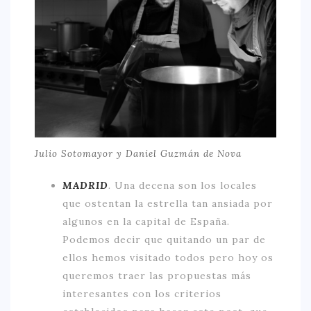
Julio Sotomayor y Daniel Guzmán de Nova
MADRID
.
Una decena son los locales
que ostentan la estrella tan ansiada por
algunos en la capital de España.
Podemos decir que quitando un par de
ellos hemos visitado todos pero hoy os
queremos traer las propuestas más
interesantes con los criterios