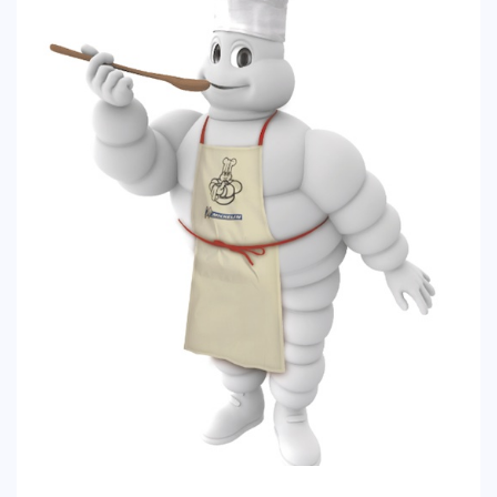
CREATIVA
DULCE
FUSIÓN
INDIA
ITALIANA
LATINA
MEDITERRÁNEA
SALUDABLE
TAPAS
TRADICIONAL
PRECIO
< 25 €
25 – 50 €