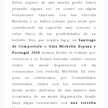
Estoy seguro de que mucha gente habrá
> 50 €
pensado alguna vez en comer en algún
restaurante valorado con una estrella
NUESTROS FAVORITOS
Michelín y se habrá echado para atrás por
LIFESTYLE
considerarlo un capricho muy costoso o
estar fuera de las posibilidades de su
BEAUTY
bolsillo. Hoy que tendrá lugar en
Santiago
CONOCIENDO A …
de Compostela
la
Gala Michelín España y
Portugal 2016
hemos hecho el trabajo por
ESCAPADAS
vosotros y os hemos buscado cuánto cuesta
EVENTOS POP UP
comer un menú degustación en un
GOURMET
restaurante con estrella Michelin. En este
post os contaremos, por Comunidades
HEALTHY
Autónomas, cuáles son los restaurantes
SELECCIONES MESADE2
donde poder disfrutar de una manera más
económica de un menú degustación donde
MAPA
haya algún restaurante con
una estrella
POR SUS BAÑOS…