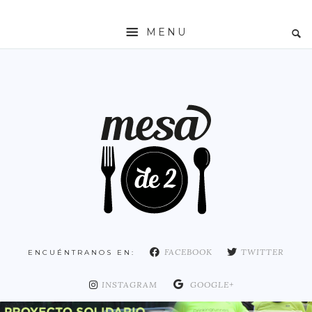
MENU
INICIO
MESADE2
RESTAURANTES
ZONAS
ESPAÑA
COMUNIDAD DE MADRID
MADRID
FACEBOOK
TWITTER
ENCUÉNTRANOS EN:
DISTRITO ARGANZUELA
DISTRITO CENTRO
INSTAGRAM
GOOGLE+
DISTRITO CHAMARTÍN