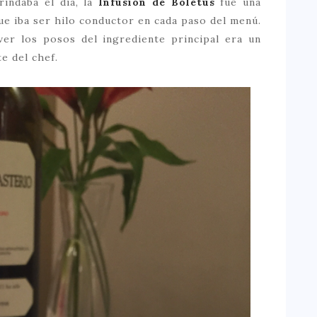
indaba el día, la
Infusión de Boletus
fue una
ue iba ser hilo conductor en cada paso del menú.
ver los posos del ingrediente principal era un
e del chef.