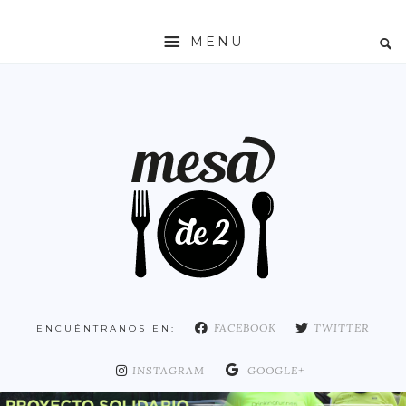
MENU
INICIO
MESADE2
RESTAURANTES
ZONAS
ESPAÑA
COMUNIDAD DE MADRID
MADRID
FACEBOOK
TWITTER
ENCUÉNTRANOS EN:
DISTRITO ARGANZUELA
DISTRITO CENTRO
INSTAGRAM
GOOGLE+
DISTRITO CHAMARTÍN