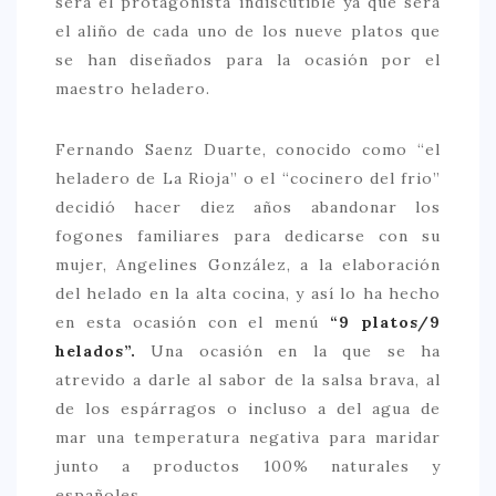
será el protagonista indiscutible ya que será
el aliño de cada uno de los nueve platos que
> 50 €
se han diseñados para la ocasión por el
NUESTROS FAVORITOS
maestro heladero.
LIFESTYLE
Fernando Saenz Duarte, conocido como “el
BEAUTY
heladero de La Rioja” o el “cocinero del frio”
CONOCIENDO A …
decidió hacer diez años abandonar los
fogones familiares para dedicarse con su
ESCAPADAS
mujer, Angelines González, a la elaboración
EVENTOS POP UP
del helado en la alta cocina, y así lo ha hecho
en esta ocasión con el menú
“9 platos/9
GOURMET
helados”.
Una ocasión en la que se ha
HEALTHY
atrevido a darle al sabor de la salsa brava, al
SELECCIONES MESADE2
de los espárragos o incluso a del agua de
mar una temperatura negativa para maridar
MAPA
junto a productos 100% naturales y
POR SUS BAÑOS…
españoles.