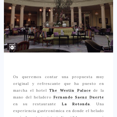
CREATIVA
DULCE
FUSIÓN
INDIA
ITALIANA
LATINA
MEDITERRÁNEA
SALUDABLE
Os queremos contar una propuesta muy
TAPAS
original y refrescante que ha puesto en
TRADICIONAL
marcha el hotel
The Westin Palace
de la
PRECIO
mano del heladero
Fernando Saenz Duerte
en su restaurante
La Rotonda
. Una
< 25 €
experiencia gastronómica en donde el helado
25 – 50 €