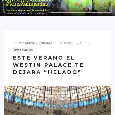
DISTRITO CHAMBERÍ
DISTRITO HORTALEZA
DISTRITO LATINA
DISTRITO MONCLÓA ARAVACA
Por Maria Hernando
17 mayo, 2015
0
DISTRITO RETIRO
Comentarios
DISTRITO SALAMANCA
ESTE VERANO EL
DISTRITO TETUÁN
WESTIN PALACE TE
OTROS
DEJARA “HELADO”
TIPO DE COMIDA
AMERICANA
ASIÁTICA
CARNES