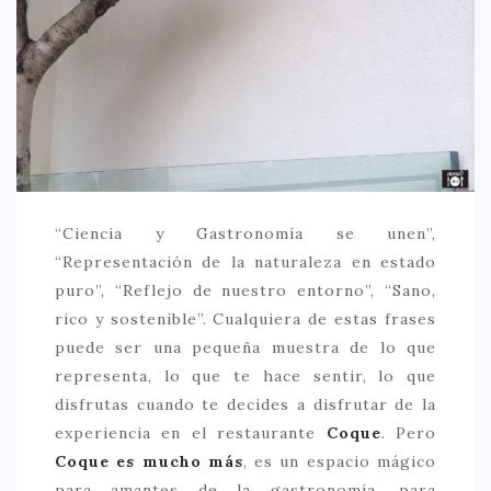
CREATIVA
DULCE
FUSIÓN
INDIA
ITALIANA
LATINA
“Ciencia y Gastronomía se unen”,
MEDITERRÁNEA
“Representación de la naturaleza en estado
SALUDABLE
puro”, “Reflejo de nuestro entorno”, “Sano,
rico y sostenible”. Cualquiera de estas frases
TAPAS
puede ser una pequeña muestra de lo que
TRADICIONAL
representa, lo que te hace sentir, lo que
disfrutas cuando te decides a disfrutar de la
PRECIO
experiencia en el restaurante
Coque
. Pero
< 25 €
Coque es mucho más
, es un espacio mágico
25 – 50 €
para amantes de la gastronomía, para