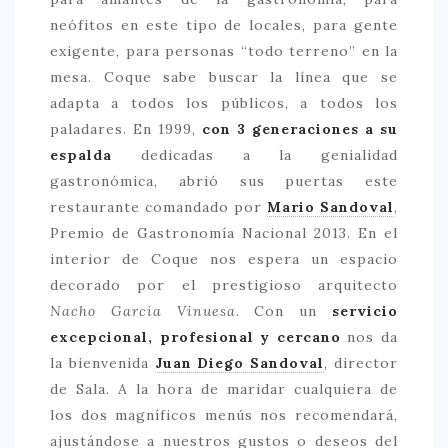
neófitos en este tipo de locales, para gente
> 50 €
exigente, para personas “todo terreno” en la
NUESTROS FAVORITOS
mesa. Coque sabe buscar la línea que se
adapta a todos los públicos, a todos los
LIFESTYLE
paladares. En 1999,
con 3 generaciones a su
BEAUTY
espalda
dedicadas a la genialidad
gastronómica, abrió sus puertas este
CONOCIENDO A …
restaurante comandado por
Mario Sandoval
,
ESCAPADAS
Premio de Gastronomía Nacional 2013. En el
EVENTOS POP UP
interior de Coque nos espera un espacio
decorado por el prestigioso arquitecto
GOURMET
Nacho García Vinuesa
. Con un
servicio
HEALTHY
excepcional, profesional y cercano
nos da
la bienvenida
Juan Diego Sandoval
, director
SELECCIONES MESADE2
de Sala. A la hora de maridar cualquiera de
MAPA
los dos magníficos menús nos recomendará,
ajustándose a nuestros gustos o deseos del
POR SUS BAÑOS…