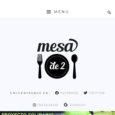
MENU
INICIO
MESADE2
RESTAURANTES
ZONAS
ESPAÑA
COMUNIDAD DE MADRID
MADRID
FACEBOOK
TWITTER
ENCUÉNTRANOS EN:
DISTRITO ARGANZUELA
DISTRITO CENTRO
INSTAGRAM
GOOGLE+
DISTRITO CHAMARTÍN