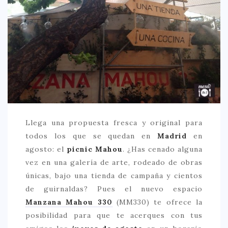
CREATIVA
DULCE
FUSIÓN
INDIA
ITALIANA
LATINA
MEDITERRÁNEA
Llega una propuesta fresca y original para
SALUDABLE
todos los que se quedan en
Madrid
en
agosto: el
picnic Mahou
. ¿Has cenado alguna
TAPAS
vez en una galería de arte, rodeado de obras
TRADICIONAL
únicas, bajo una tienda de campaña y cientos
PRECIO
de guirnaldas? Pues el nuevo espacio
Manzana Mahou 330
(MM330) te ofrece la
< 25 €
posibilidad para que te acerques con tus
25 – 50 €