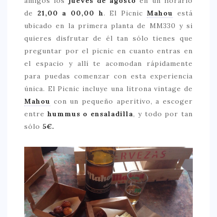
amigos los
jueves de agosto
en un horario
de
21,00 a 00,00 h
. El Picnic
Mahou
está
> 50 €
ubicado en la primera planta de MM330 y si
NUESTROS FAVORITOS
quieres disfrutar de él tan sólo tienes que
preguntar por el picnic en cuanto entras en
LIFESTYLE
el espacio y allí te acomodan rápidamente
BEAUTY
para puedas comenzar con esta experiencia
única. El Picnic incluye una litrona vintage de
CONOCIENDO A …
Mahou
con un pequeño aperitivo, a escoger
ESCAPADAS
entre
hummus o ensaladilla
, y todo por tan
EVENTOS POP UP
sólo
5€.
GOURMET
HEALTHY
SELECCIONES MESADE2
MAPA
POR SUS BAÑOS…