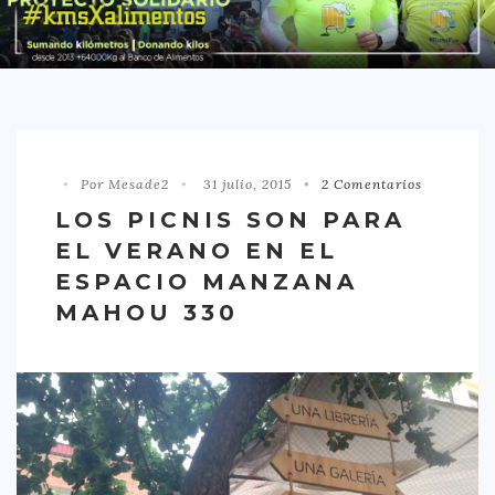
DISTRITO CHAMBERÍ
DISTRITO HORTALEZA
DISTRITO LATINA
DISTRITO MONCLÓA ARAVACA
Por Mesade2
31 julio, 2015
2 Comentarios
DISTRITO RETIRO
LOS PICNIS SON PARA
DISTRITO SALAMANCA
EL VERANO EN EL
DISTRITO TETUÁN
ESPACIO MANZANA
OTROS
MAHOU 330
TIPO DE COMIDA
AMERICANA
ASIÁTICA
CARNES