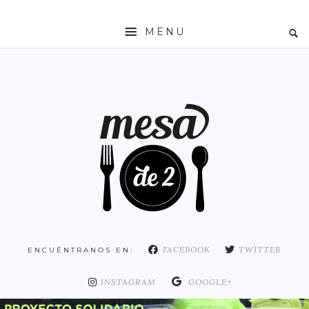
MENU
INICIO
MESADE2
RESTAURANTES
ZONAS
ESPAÑA
COMUNIDAD DE MADRID
MADRID
FACEBOOK
TWITTER
ENCUÉNTRANOS EN:
DISTRITO ARGANZUELA
DISTRITO CENTRO
INSTAGRAM
GOOGLE+
DISTRITO CHAMARTÍN