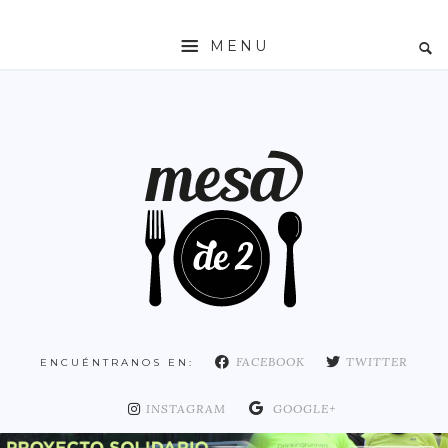
MENU
INICIO
MESADE2
RESTAURANTES
ZONAS
ESPAÑA
COMUNIDAD DE MADRID
MADRID
FACEBOOK
TWITTER
ENCUÉNTRANOS EN:
DISTRITO ARGANZUELA
DISTRITO CENTRO
INSTAGRAM
GOOGLE+
DISTRITO CHAMARTÍN