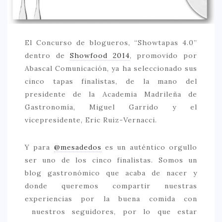
CREATIVA
DULCE
FUSIÓN
El Concurso de blogueros, “Showtapas 4.0”
dentro de
Showfood 2014
, promovido por
INDIA
Abascal Comunicación, ya ha seleccionado sus
ITALIANA
cinco tapas finalistas, de la mano del
LATINA
presidente de la Academia Madrileña de
Gastronomía, Miguel Garrido y el
MEDITERRÁNEA
vicepresidente, Eric Ruiz-Vernacci.
SALUDABLE
Y para
@mesadedos
es un auténtico orgullo
TAPAS
ser uno de los cinco finalistas. Somos un
TRADICIONAL
blog gastronómico que acaba de nacer y
PRECIO
donde queremos compartir nuestras
experiencias por la buena comida con
< 25 €
nuestros seguidores, por lo que estar
25 – 50 €