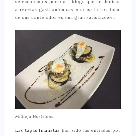
seleccionados junto a 4 blogs que se dedican
> 50 €
a recetas gastronómicas en casi la totalidad
de sus contenidos es una gran satisfacción.
NUESTROS FAVORITOS
LIFESTYLE
BEAUTY
CONOCIENDO A …
ESCAPADAS
EVENTOS POP UP
GOURMET
HEALTHY
SELECCIONES MESADE2
Milhoja Hortelana
MAPA
Las tapas finalistas
han sido las enviadas por
POR SUS BAÑOS…