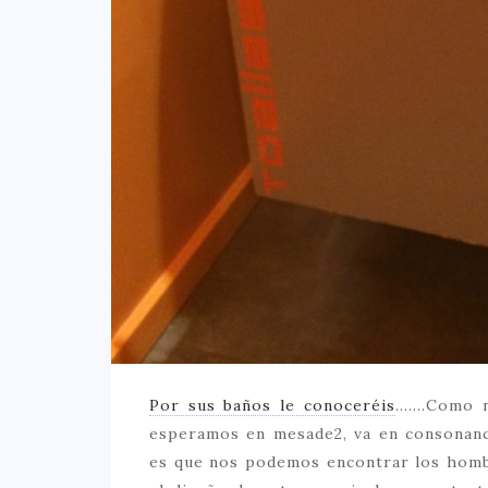
Por sus baños le conoceréis
…….Como no
esperamos en mesade2, va en consonanc
es que nos podemos encontrar los hombr