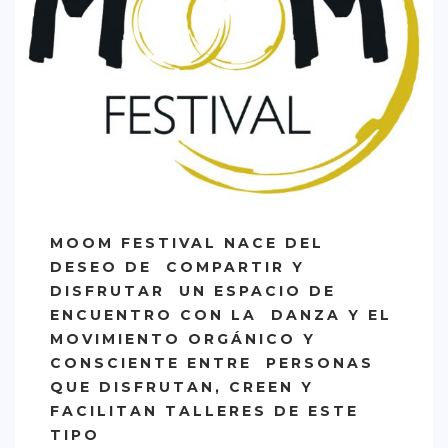
CREATIVA
DULCE
FUSIÓN
INDIA
ITALIANA
LATINA
MEDITERRÁNEA
MOOM FESTIVAL NACE DEL
SALUDABLE
DESEO DE COMPARTIR Y
DISFRUTAR UN ESPACIO DE
TAPAS
ENCUENTRO CON LA DANZA Y EL
TRADICIONAL
MOVIMIENTO ORGÁNICO Y
CONSCIENTE ENTRE PERSONAS
PRECIO
QUE DISFRUTAN, CREEN Y
< 25 €
FACILITAN TALLERES DE ESTE
TIPO
25 – 50 €