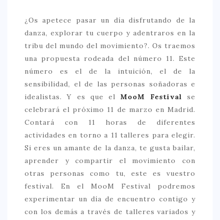
> 50 €
¿Os apetece pasar un día disfrutando de la
danza, explorar tu cuerpo y adentraros en la
NUESTROS FAVORITOS
tribu del mundo del movimiento?. Os traemos
LIFESTYLE
una propuesta rodeada del número 11. Este
número es el de la intuición, el de la
BEAUTY
sensibilidad, el de las personas soñadoras e
CONOCIENDO A …
idealistas. Y es que el
MooM Festival
se
ESCAPADAS
celebrará el próximo 11 de marzo en Madrid.
Contará con 11 horas de diferentes
EVENTOS POP UP
actividades en torno a 11 talleres para elegir.
GOURMET
Si eres un amante de la danza, te gusta bailar,
aprender y compartir el movimiento con
HEALTHY
otras personas como tu, este es vuestro
SELECCIONES MESADE2
festival. En el MooM Festival podremos
MAPA
experimentar un día de encuentro contigo y
con los demás a través de talleres variados y
POR SUS BAÑOS…