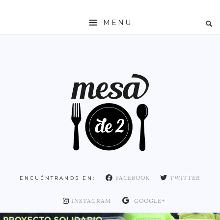
MENU
INICIO
MESADE2
RESTAURANTES
ZONAS
ESPAÑA
COMUNIDAD DE MADRID
MADRID
FACEBOOK
TWITTER
ENCUÉNTRANOS EN:
DISTRITO ARGANZUELA
DISTRITO CENTRO
INSTAGRAM
GOOGLE+
DISTRITO CHAMARTÍN