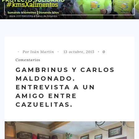
DISTRITO CHAMBERÍ
DISTRITO HORTALEZA
DISTRITO LATINA
DISTRITO MONCLÓA ARAVACA
Por Iván Martín
13 octubre, 2015
0
DISTRITO RETIRO
Comentarios
DISTRITO SALAMANCA
GAMBRINUS Y CARLOS
DISTRITO TETUÁN
MALDONADO.
OTROS
ENTREVISTA A UN
AMIGO ENTRE
TIPO DE COMIDA
CAZUELITAS.
AMERICANA
ASIÁTICA
CARNES