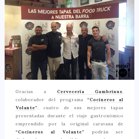
CREATIVA
DULCE
FUSIÓN
INDIA
ITALIANA
LATINA
MEDITERRÁNEA
SALUDABLE
Gracias a
Cervecería Gambrinus
,
TAPAS
colaborador del programa
“
Cocineros al
TRADICIONAL
Volante
”
, cuatro de sus mejores tapas
PRECIO
presentadas durante el viaje gastronómico
emprendido por la original caravana de
< 25 €
“Cocineros al Volante”
podrán ser
25 – 50 €