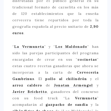
disfrutadas por el público general en su
tradicional formato de cazuelita en los más
> 50 €
de 120 establecimientos que la enseña
NUESTROS FAVORITOS
cervecera tiene repartidos por toda la
LIFESTYLE
geografía española al precio unitario de
2,90
euros
.
BEAUTY
CONOCIENDO A …
“
La Vermuneta
” y “
Los Maldonado
” han
sido las parejas participantes del programa
ESCAPADAS
encargadas de crear en sus “
cocinetas
”
EVENTOS POP UP
estas cuatro recetas ganadoras que ahora se
GOURMET
incorporan a la carta de
Cervecería
Gambrinus
. El
pollo al chilindrón
y el
HEALTHY
arroz caldero
de
Jonatan Armengol
y
SELECCIONES MESADE2
Javier Brichetto
, ganadores del concurso
con su food truck “La
Vermuneta
”
MAPA
acompañarán al
gazpacho de sandía
y la
POR SUS BAÑOS…
albóndigas de choco
de “Los Maldonado”, la