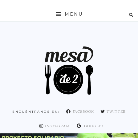
MENU
INICIO
MESADE2
RESTAURANTES
ZONAS
ESPAÑA
COMUNIDAD DE MADRID
MADRID
FACEBOOK
TWITTER
ENCUÉNTRANOS EN:
DISTRITO ARGANZUELA
DISTRITO CENTRO
INSTAGRAM
GOOGLE+
DISTRITO CHAMARTÍN