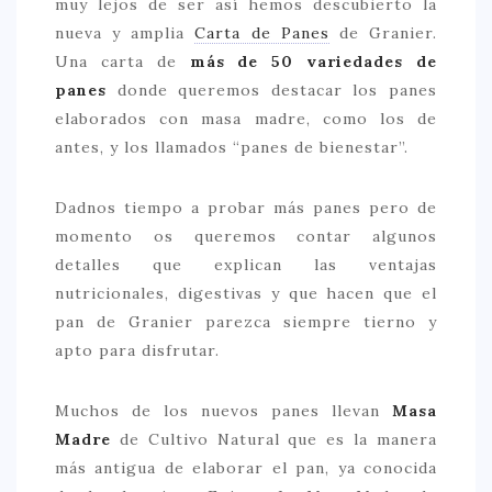
muy lejos de ser así hemos descubierto la
nueva y amplia
Carta de Panes
de Granier.
> 50 €
Una carta de
más de 50 variedades de
NUESTROS FAVORITOS
panes
donde queremos destacar los panes
LIFESTYLE
elaborados con masa madre, como los de
antes, y los llamados “panes de bienestar”.
BEAUTY
CONOCIENDO A …
Dadnos tiempo a probar más panes pero de
momento os queremos contar algunos
ESCAPADAS
detalles que explican las ventajas
EVENTOS POP UP
nutricionales, digestivas y que hacen que el
GOURMET
pan de Granier parezca siempre tierno y
apto para disfrutar.
HEALTHY
SELECCIONES MESADE2
Muchos de los nuevos panes llevan
Masa
Madre
de Cultivo Natural que es la manera
MAPA
más antigua de elaborar el pan, ya conocida
POR SUS BAÑOS…