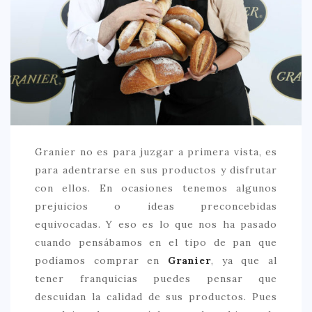
CREATIVA
DULCE
FUSIÓN
INDIA
ITALIANA
LATINA
Granier no es para juzgar a primera vista, es
MEDITERRÁNEA
para adentrarse en sus productos y disfrutar
SALUDABLE
con ellos. En ocasiones tenemos algunos
prejuicios o ideas preconcebidas
TAPAS
equivocadas. Y eso es lo que nos ha pasado
TRADICIONAL
cuando pensábamos en el tipo de pan que
PRECIO
podíamos comprar en
Granier
, ya que al
tener franquicias puedes pensar que
< 25 €
descuidan la calidad de sus productos. Pues
25 – 50 €