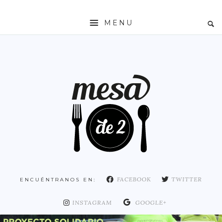
MENU
INICIO
MESADE2
RESTAURANTES
ZONAS
ESPAÑA
COMUNIDAD DE MADRID
MADRID
FACEBOOK
TWITTER
ENCUÉNTRANOS EN:
DISTRITO ARGANZUELA
DISTRITO CENTRO
INSTAGRAM
GOOGLE+
DISTRITO CHAMARTÍN