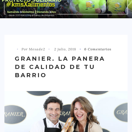
DISTRITO CHAMBERÍ
DISTRITO HORTALEZA
DISTRITO LATINA
DISTRITO MONCLÓA ARAVACA
Por Mesade2
2 julio, 2018
6 Comentarios
DISTRITO RETIRO
GRANIER. LA PANERA
DISTRITO SALAMANCA
DE CALIDAD DE TU
DISTRITO TETUÁN
BARRIO
OTROS
TIPO DE COMIDA
AMERICANA
ASIÁTICA
CARNES