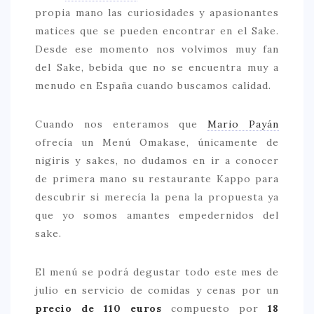
propia mano las curiosidades y apasionantes
> 50 €
matices que se pueden encontrar en el Sake.
NUESTROS FAVORITOS
Desde ese momento nos volvimos muy fan
del Sake, bebida que no se encuentra muy a
LIFESTYLE
menudo en España cuando buscamos calidad.
BEAUTY
Cuando nos enteramos que
Mario Payán
CONOCIENDO A …
ofrecía un Menú Omakase, únicamente de
ESCAPADAS
nigiris y sakes, no dudamos en ir a conocer
de primera mano su restaurante Kappo para
EVENTOS POP UP
descubrir si merecía la pena la propuesta ya
GOURMET
que yo somos amantes empedernidos del
HEALTHY
sake.
SELECCIONES MESADE2
El menú se podrá degustar todo este mes de
MAPA
julio en servicio de comidas y cenas por un
precio de 110 euros
compuesto por
18
POR SUS BAÑOS…