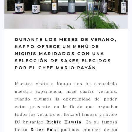
CREATIVA
DULCE
FUSIÓN
INDIA
DURANTE LOS MESES DE VERANO,
ITALIANA
KAPPO OFRECE UN MENÚ DE
NIGIRIS MARIDADOS CON UNA
LATINA
SELECCIÓN DE SAKES ELEGIDOS
MEDITERRÁNEA
POR EL CHEF
MARIO
PAYÁN
SALUDABLE
Nuestra visita a Kappo nos ha recordado
TAPAS
nuestra experiencia, hace cuatro veranos,
TRADICIONAL
cuando tuvimos la oportunidad de poder
estar presente en la fiesta que organiza
PRECIO
todos los veranos en Ibiza el famoso y mítico
< 25 €
DJ británico
Richie Hawtin
. En su famosa
fiesta
Enter Sake
pudimos conocer de su
25 – 50 €