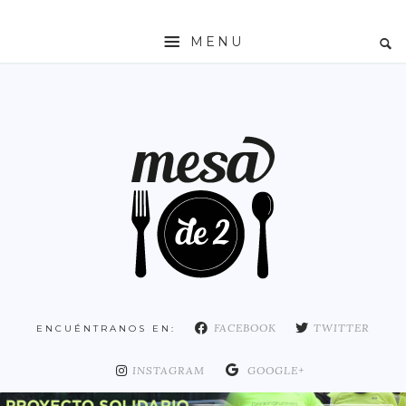
MENU
INICIO
MESADE2
RESTAURANTES
ZONAS
ESPAÑA
COMUNIDAD DE MADRID
MADRID
FACEBOOK
TWITTER
ENCUÉNTRANOS EN:
DISTRITO ARGANZUELA
DISTRITO CENTRO
INSTAGRAM
GOOGLE+
DISTRITO CHAMARTÍN